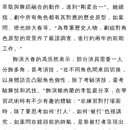
萃取與舞蹈融合的動作，達到“剛柔合一”。她續
指，劇中所有角色都有其對應的歷史原型，如葉
問、燈光師大春等。“為尊重歷史人物，劇組對角
色原型的背景作了嚴謹調查，進行約兩年的前期
工作。”
飾演大春的馮浩然表示，部分演員需要一人
分飾多角，甚考演技，“在不同角色間來回切換，
以身體語言凸顯角色個性，除了考驗演技，還考
驗舞技和武技。”飾演豬肉榮的李監庭分享，在學
習武術時有不少有趣的體驗：“在練習對打場面
時，除了要思考如何‘打人’，如何‘被打’也很講
究，如葉問在鏡頭前的帥氣，是靠被打者呈現出