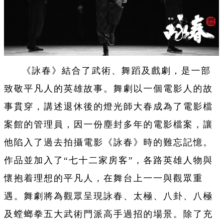
《詠春》結合了武術、舞蹈及戲劇，是一部
致敬平凡人的英雄故事。舞劇以一個電影人的故
事貫穿，講述退休後的燈光師大春成為了電影檔
案館的管理員，因一份塵封多年的電影檔案，讓
他陷入了過去拍攝電影《詠春》時的難忘記憶。
作品並加入了“七十二家房客”，各路英雄人物與
懷抱着理想的平凡人，在舞台上一一與觀眾重
遇。舞劇將為觀眾呈現詠春、太極、八卦、八極
及螳螂拳五大武術門派高手過招的場景。除了充