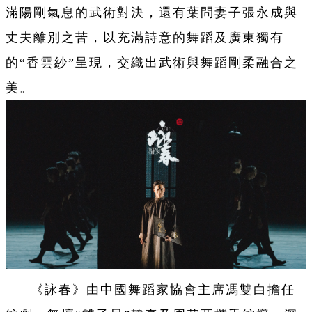
滿陽剛氣息的武術對決，還有葉問妻子張永成與
丈夫離別之苦，以充滿詩意的舞蹈及廣東獨有
的“香雲紗”呈現，交織出武術與舞蹈剛柔融合之
美。
《詠春》由中國舞蹈家協會主席馮雙白擔任