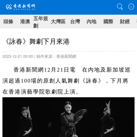
五年規
頭條
港澳
大灣區
台灣
內地
國際
財經
劃
《詠春》舞劇下月來港
2023-12-21 00:00 | 稿件來源：香港新聞網
香港新聞網12月21日電 在內地及新加坡巡
演超過100場的原創人氣舞劇《詠春》，下月將
在香港演藝學院歌劇院上演。