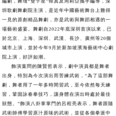
編劇，舞壇“雙子星”韓真及周莉亞攜手編導，深
圳歌劇舞劇院主演，是近年中國藝術舞台上難得
一見的原創精品舞劇，亦是武術與舞蹈相遇的一
場藝術盛宴。舞劇自2022年底深圳首演以來，已
於北京、上海、深圳、武漢、長沙、廣州等20個
城市上演，並於今年9月於新加坡濱海藝術中心劇
院上演，好評如潮。
飾演葉問的陳賢哲表示，劇中演員都是舞者
出身，特別為今次演出而苦練武術，“為了這部舞
劇，舞者用了一年多時間習武，至今依然每天練
習，鞏固詠春拳技巧，讓身體在演出時處於最佳
狀態。”飾演八卦掌掌門的呂程亮表示，舞者跟隨
武術師傅學習原汁原味的武術，並從各個拳派中