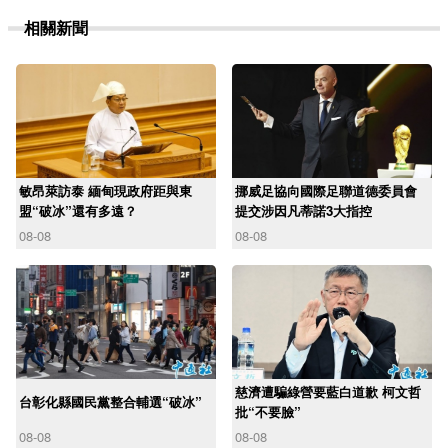
相關新聞
敏昂萊訪泰 緬甸現政府距與東
挪威足協向國際足聯道德委員會
盟“破冰”還有多遠？
提交涉因凡蒂諾3大指控
08-08
08-08
慈濟遭騙綠營要藍白道歉 柯文哲
台彰化縣國民黨整合輔選“破冰”
批“不要臉”
08-08
08-08