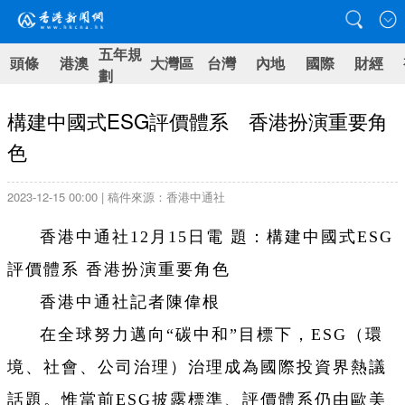
五年規
頭條
港澳
大灣區
台灣
內地
國際
財經
劃
構建中國式ESG評價體系 香港扮演重要角
色
2023-12-15 00:00 | 稿件來源：香港中通社
香港中通社12月15日電 題：構建中國式ESG
評價體系 香港扮演重要角色
香港中通社記者陳偉根
在全球努力邁向“碳中和”目標下，ESG（環
境、社會、公司治理）治理成為國際投資界熱議
話題。惟當前ESG披露標準、評價體系仍由歐美