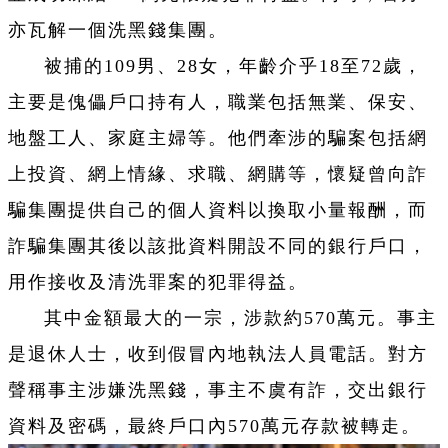
亦瓦解一個洗黑錢集團。
被捕的109男、28女，年齡介乎18至72歲，
主要是傀儡戶口持有人，職業包括無業、保安、
地盤工人、家庭主婦等。他們牽涉的騙案包括網
上投資、網上情緣、求職、網購等，懷疑曾向詐
騙集團提供自己的個人資料以換取小量報酬，而
詐騙集團其後以該批資料開設不同的銀行戶口，
用作接收及清洗罪案的犯罪得益。
其中金額最大的一宗，涉款約570萬元。事主
是退休人士，收到假冒內地執法人員電話。對方
聲稱事主涉嫌洗黑錢，事主不虞有詐，交出銀行
資料及密碼，最終戶口內570萬元存款被轉走。