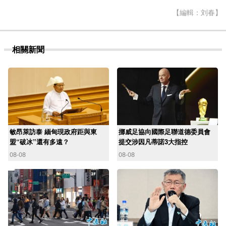
【編輯：刘春】
相關新聞
敏昂萊訪泰 緬甸現政府距與東
挪威足協向國際足聯道德委員會
盟“破冰”還有多遠？
提交涉因凡蒂諾3大指控
08-08
08-08