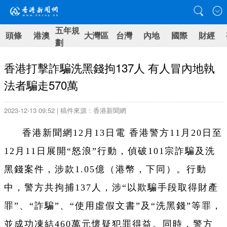
五年規
頭條
港澳
大灣區
台灣
內地
國際
財經
劃
香港打擊詐騙洗黑錢拘137人 有人冒內地執
法者騙走570萬
2023-12-13 09:52 | 稿件來源：香港新聞網
香港新聞網12月13日電 香港警方11月20日至
12月11日展開“怒浪”行動，偵破101宗詐騙及洗
黑錢案件，涉款1.05億（港幣，下同）。行動
中，警方共拘捕137人，涉“以欺騙手段取得財產
罪”、“詐騙”、“使用虛假文書”及“洗黑錢”等罪，
並成功凍結460萬元懷疑犯罪得益。同時，警方