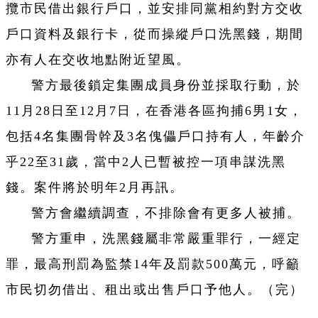
攬市民借出銀行戶口，並安排同黨相約對方交收
戶口資料及銀行卡，從而操縱戶口洗黑錢，期間
亦有人在交收地點附近望風。
警方最後鎖定集團成員身份並採取行動，於
11月28日至12月7日，在香港各區拘捕6男1女，
包括4名集團骨幹及3名傀儡戶口持有人，年齡介
乎22至31歲，當中2人已暫被控一項串謀洗黑
錢。案件將於明年2月再訊。
警方會繼續調查，不排除會有更多人被捕。
警方重申，洗黑錢屬非常嚴重罪行，一經定
罪，最高刑罰為監禁14年及罰款500萬元，呼籲
市民切勿借出、租出或出售戶口予他人。（完）