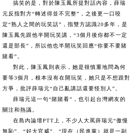
搞笑的是，對於陳玉鳳所提對話內容，薛瑞
元反指對方“轉述得並不完整”，之後更一口咬
定“熟人之間的玩笑話”，指雙方認識20多年，是
陳玉鳳先跟他半開玩笑講，“3個月後你都不一定
還是部長”，所以他也半開玩笑回應“你要不要賭
賭看”。
對此，陳玉鳳則表示，她是很慎重地問為何
要等3個月，根本沒有在開玩笑，她只是不想跟對
方爭，批評薛瑞元“自己亂講話還要怪別人”。
薛瑞元這一句“賭賭看”，也引起台灣網友的
關注和熱議。
在島內論壇PTT上，不少人大罵薛瑞元“傲慢
無恥”、“好大官威”、“現在（民進黨）就是一副