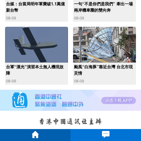
台媒：台當局明年軍費破1.1萬億
一句“不是你們是我們” 牽出一場
新台幣
兩岸機車圈的雙向奔
08-09
08-09
台軍“漢光”演習本土無人機現故
颱風“白海豚”靠近台灣 台北市現
障
災情
08-09
08-09