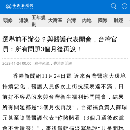
五年規
頭條
港澳
大灣區
台灣
內地
國際
財經
劃
選舉前不辦公？與醫護代表開會，台灣官
員：所有問題3個月後再說！
2023-11-24 00:00 | 稿件來源：香港新聞網
香港新聞網11月24日電 近來台灣醫療大環境
持續惡化，醫護人員多次上街抗議表達不滿，日
前好不容易盼來與台灣衛生福利部門開會，結果
所有問題都是“3個月後再說”，台衛福負責人薛瑞
元甚至嗆聲醫護代表“你賭賭看（3個月選後政黨
會不會輪替）”，事後還輕描淡寫地說“只是開玩