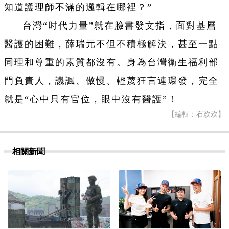
知道護理師不滿的邏輯在哪裡？”
台灣“时代力量”就在臉書發文指，面對基層
醫護的困難，薛瑞元不但不積極解決，甚至一點
同理和尊重的素質都沒有。身為台灣衛生福利部
門負責人，譏諷、傲慢、輕蔑狂言連環發，完全
就是“心中只有官位，眼中沒有醫護”！
【編輯：石欢欢】
相關新聞