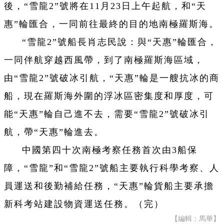
後，“雪龍2”號將在11月23日上午起航，和“天
惠”輪匯合，一同前往最終的目的地南極羅斯海。
“雪龍2”號船長肖志民說：與“天惠”輪匯合，
一同伴航穿越西風帶，到了南極羅斯海區域，
由“雪龍2”號破冰引航，“天惠”輪是一艘抗冰的商
船，現在羅斯海外圍的浮冰區密集度和厚度，可
能“天惠”輪自己進不去，需要“雪龍2”號破冰引
航，帶“天惠”輪進去。
中國第四十次南極考察任務首次由3船保
障，“雪龍”和“雪龍2”號船主要執行科學考察、人
員運送和後勤補給任務，“天惠”輪貨船主要承擔
新科考站建設物資運送任務。（完）
【編輯：馬華】