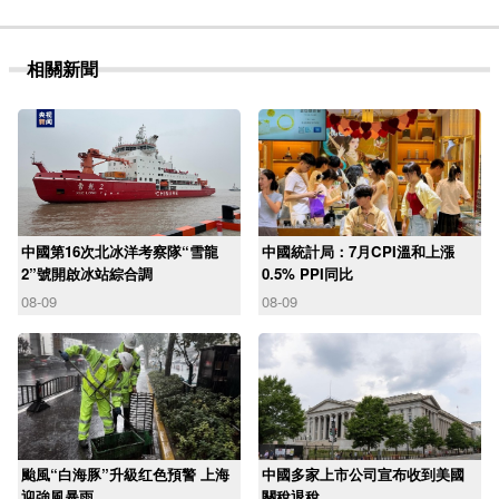
相關新聞
中國第16次北冰洋考察隊“雪龍
中國統計局：7月CPI溫和上漲
2”號開啟冰站綜合調
0.5% PPI同比
08-09
08-09
颱風“白海豚”升級红色預警 上海
中國多家上市公司宣布收到美國
迎強風暴雨
關稅退稅