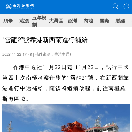
五年規
頭條
港澳
大灣區
台灣
內地
國際
財經
劃
“雪龍2”號靠港新西蘭進行補給
2023-11-22 17:48 | 稿件來源：香港中通社
香港中通社11月22日電 11月22日，執行中國
第四十次南極考察任務的“雪龍2”號，在新西蘭靠
港進行中途補給，隨後將繼續啟程，前往南極羅
斯海區域。