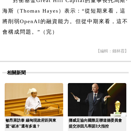
對衝基金Great Hill Capital的董事長托馬斯·
海斯（Thomas Hayes）表示：“從短期來看，這
將削弱OpenAI的融資能力。但從中期來看，這不
會構成問題。”（完）
【編輯：錢林霞】
相關新聞
敏昂萊訪泰 緬甸現政府距與東
挪威足協向國際足聯道德委員會
盟“破冰”還有多遠？
提交涉因凡蒂諾3大指控