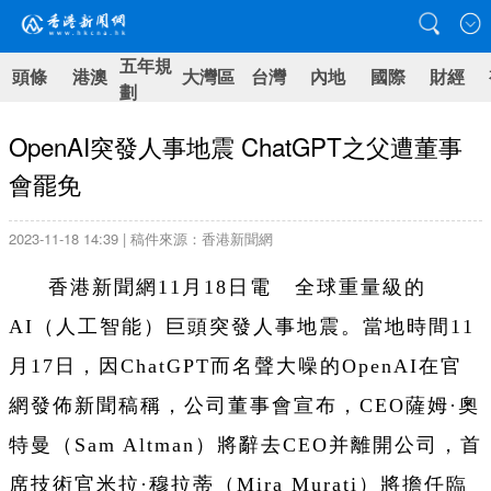
五年規
頭條
港澳
大灣區
台灣
內地
國際
財經
劃
OpenAI突發人事地震 ChatGPT之父遭董事
會罷免
2023-11-18 14:39 | 稿件來源：香港新聞網
香港新聞網11月18日電 全球重量級的
AI（人工智能）巨頭突發人事地震。當地時間11
月17日，因ChatGPT而名聲大噪的OpenAI在官
網發佈新聞稿稱，公司董事會宣布，CEO薩姆·奧
特曼（Sam Altman）將辭去CEO并離開公司，首
席技術官米拉·穆拉蒂（Mira Murati）將擔任臨