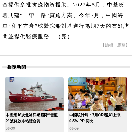
基提供多批抗疫物資援助。2022年5月，中基簽
署共建“一帶一路”實施方案。今年7月，中國海
軍“和平方舟”號醫院船對基進行為期7天的友好訪
問並提供醫療服務。（完）
【編輯：馬華】
相關新聞
中國第16次北冰洋考察隊“雪龍
中國統計局：7月CPI溫和上漲
2”號開啟冰站綜合調
0.5% PPI同比
08-09
08-09