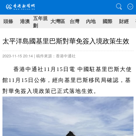
五年規
頭條
港澳
大灣區
台灣
內地
國際
財經
劃
太平洋島國基里巴斯對華免簽入境政策生效
2023-11-15 20:14 | 稿件來源：香港中通社
香港中通社11月15日電 中國駐基里巴斯大使
館11月15日公佈，經向基里巴斯移民局確認，基
對華免簽入境政策已正式落地生效。