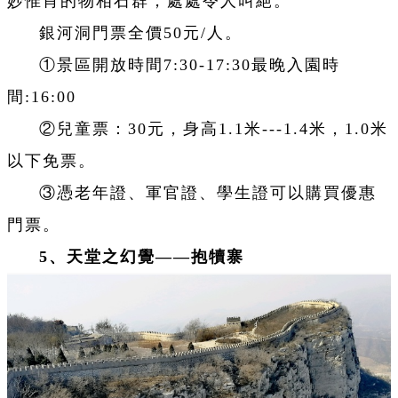
妙惟肖的物相石群，處處令人叫絕。
銀河洞門票全價50元/人。
①景區開放時間7:30-17:30最晚入園時
間:16:00
②兒童票：30元，身高1.1米---1.4米，1.0米
以下免票。
③憑老年證、軍官證、學生證可以購買優惠
門票。
5、天堂之幻覺——抱犢寨