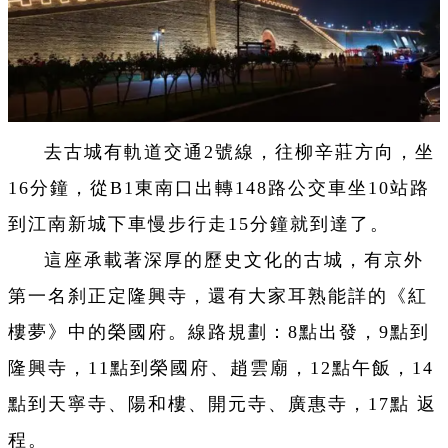
去古城有軌道交通2號線，往柳辛莊方向，坐
16分鐘，從B1東南口出轉148路公交車坐10站路
到江南新城下車慢步行走15分鐘就到達了。
這座承載著深厚的歷史文化的古城，有京外
第一名刹正定隆興寺，還有大家耳熟能詳的《紅
樓夢》中的榮國府。線路規劃：8點出發，9點到
隆興寺，11點到榮國府、趙雲廟，12點午飯，14
點到天寧寺、陽和樓、開元寺、廣惠寺，17點 返
程。