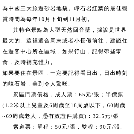
為中國三大旅遊砂岩地貌。嶂石岩紅葉的最佳觀
賞時間為每年10月下旬到11月初。
其特色景點為大型天然回音壁，據說是世界
最大的。這裡適合周末或者小長假前往，建議住
在遊客中心所在區域，如果行山，記得帶些零
食，及時補充體力。
如果要住在景區，一定要記得看日出，日出時刻
的嶂石岩，美到令人驚嘆。
景區門票價格，成人票：65元/張；半價票
(1.2米以上兒童及6周歲至18周歲以下，60周歲
~69周歲老人，憑有效證件購買)：32.5元/張
索道票：單程：50元/張，雙程：90元/張。