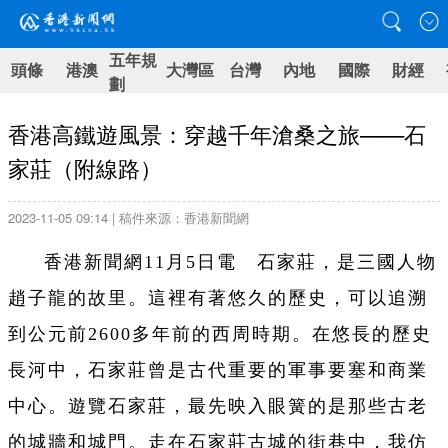
五年規
頭條
港澳
大灣區
台灣
內地
國際
財經
劃
香港高鐵遊風景：穿越千年滄桑之旅——石
家莊（附線路）
2023-11-05 09:14 | 稿件來源：香港新聞網
香港新聞網11月5日電 石家莊，是三國人物
趙子龍的故里。這裡有著悠久的歷史，可以追溯
到公元前2600多年前的西周時期。在悠長的歷史
長河中，石家莊曾是古代重要的軍事要塞和商業
中心。遊覽石家莊，最先映入眼簧的是那些古老
的城牆和城門。走在石家莊古城的街巷中，我仿