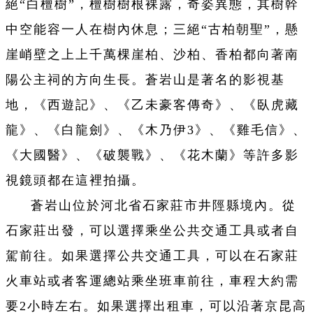
絕“白檀樹”，檀樹樹根裸露，奇姿異態，其樹幹
中空能容一人在樹內休息；三絕“古柏朝聖”，懸
崖峭壁之上上千萬棵崖柏、沙柏、香柏都向著南
陽公主祠的方向生長。蒼岩山是著名的影視基
地，《西遊記》、《乙未豪客傳奇》、《臥虎藏
龍》、《白龍劍》、《木乃伊3》、《雞毛信》、
《大國醫》、《破襲戰》、《花木蘭》等許多影
視鏡頭都在這裡拍攝。
蒼岩山位於河北省石家莊市井陘縣境內。從
石家莊出發，可以選擇乘坐公共交通工具或者自
駕前往。如果選擇公共交通工具，可以在石家莊
火車站或者客運總站乘坐班車前往，車程大約需
要2小時左右。如果選擇出租車，可以沿著京昆高