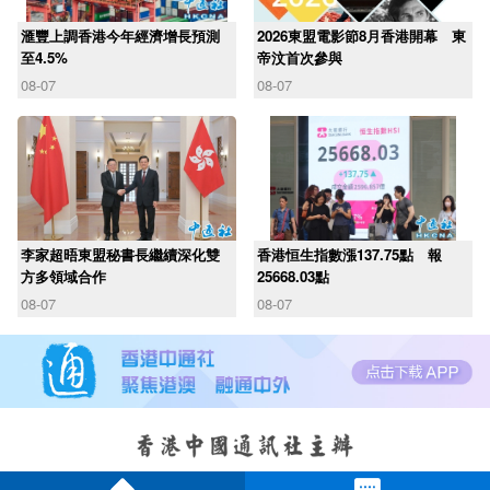
滙豐上調香港今年經濟增長預測
2026東盟電影節8月香港開幕 東
至4.5%
帝汶首次參與
08-07
08-07
李家超晤東盟秘書長繼續深化雙
香港恒生指數漲137.75點 報
方多領域合作
25668.03點
08-07
08-07