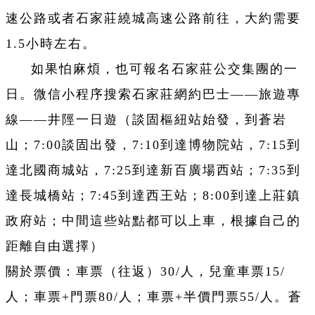
速公路或者石家莊繞城高速公路前往，大約需要
1.5小時左右。
如果怕麻煩，也可報名石家莊公交集團的一
日。微信小程序搜索石家莊網約巴士——旅遊專
線——井陘一日遊（談固樞紐站始發，到蒼岩
山；7:00談固出發，7:10到達博物院站，7:15到
達北國商城站，7:25到達新百廣場西站；7:35到
達長城橋站；7:45到達西王站；8:00到達上莊鎮
政府站；中間這些站點都可以上車，根據自己的
距離自由選擇）
關於票價：車票（往返）30/人，兒童車票15/
人；車票+門票80/人；車票+半價門票55/人。蒼