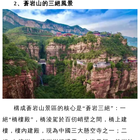
2、蒼岩山的三絕風景
構成蒼岩山景區的核心是“蒼岩三絕”：一
絕“橋樓殿”，橋淩駕於百仞峭壁之間，橋上建
樓，樓內建殿，現為中國三大懸空寺之一；二