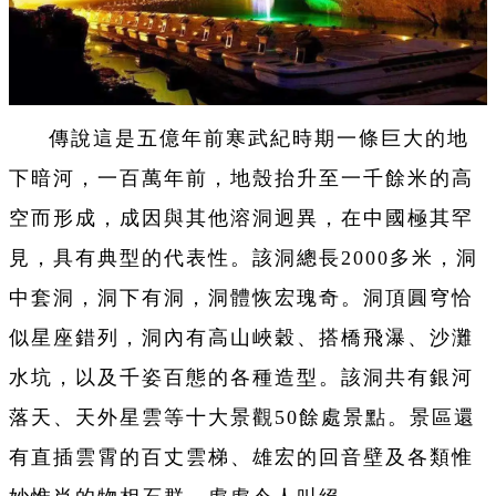
傳說這是五億年前寒武紀時期一條巨大的地
下暗河，一百萬年前，地殼抬升至一千餘米的高
空而形成，成因與其他溶洞迥異，在中國極其罕
見，具有典型的代表性。該洞總長2000多米，洞
中套洞，洞下有洞，洞體恢宏瑰奇。洞頂圓穹恰
似星座錯列，洞內有高山峽穀、搭橋飛瀑、沙灘
水坑，以及千姿百態的各種造型。該洞共有銀河
落天、天外星雲等十大景觀50餘處景點。景區還
有直插雲霄的百丈雲梯、雄宏的回音壁及各類惟