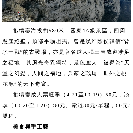
抱犢寨海拔約580米，國家4A級景區，四周
懸崖絕壁，頂部平曠坦夷。曾是漢淮陰侯韓信“背
水一戰”的古戰場，亦是著名道人張三豐成道涉足
之福地，其風光奇異獨特，景色宜人，被譽為“天
堂之幻覺，人間之福地，兵家之戰場，世外之桃
花源”的天下奇寨。
抱犢寨成人票旺季（4.21至10.19）50元，淡
季（10.20至4.20）30元。索道30元/單程，60元/
雙程。
美食與手工藝