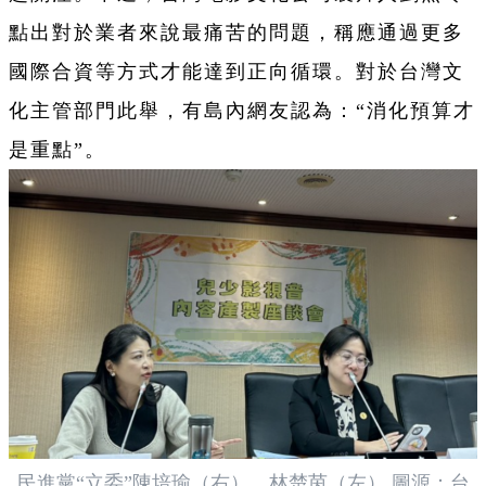
點出對於業者來說最痛苦的問題，稱應通過更多
國際合資等方式才能達到正向循環。對於台灣文
化主管部門此舉，有島內網友認為：“消化預算才
是重點”。
民進黨“立委”陳培瑜（右）、林楚茵（左） 圖源：台