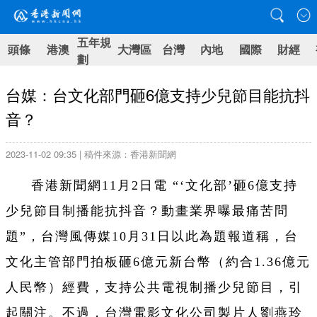
五年規
頭條
港澳
大灣區
台灣
內地
國際
財經
劃
台媒：台文化部門砸6億支持少兒節目能抗抖
音？
2023-11-02 09:35 | 稿件來源：香港新聞網
香港新聞網11月2日電 “‘文化部’砸6億支持
少兒節目制播能抗抖音？動畫業界曝最痛苦問
題”，台灣風傳媒10月31日以此為題報道稱，台
文化主管部門拍板砸6億元新台幣（約合1.36億元
人民幣）經費，支持公共電視制播少兒節目，引
起關注。不過，台灣電影文化公司製片人劉燕玲