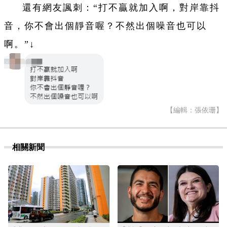
還有網友諷刺：“打不贏就加入啊，對岸靠抖
音，你不會出個靜音喔？不然出個噪音也可以
啊。”↓
【編輯：張依珊】
相關新聞