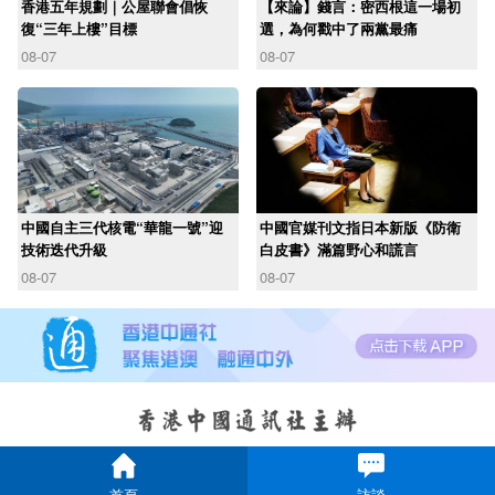
香港五年規劃｜公屋聯會倡恢
【來論】錢言：密西根這一場初
復“三年上樓”目標
選，為何戳中了兩黨最痛
08-07
08-07
中國自主三代核電“華龍一號”迎
中國官媒刊文指日本新版《防衛
技術迭代升級
白皮書》滿篇野心和謊言
08-07
08-07
首頁
訪談