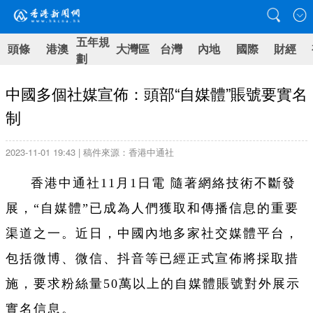
五年規
頭條
港澳
大灣區
台灣
內地
國際
財經
劃
中國多個社媒宣佈：頭部“自媒體”賬號要實名
制
2023-11-01 19:43 | 稿件來源：香港中通社
香港中通社11月1日電 隨著網絡技術不斷發
展，“自媒體”已成為人們獲取和傳播信息的重要
渠道之一。近日，中國內地多家社交媒體平台，
包括微博、微信、抖音等已經正式宣佈將採取措
施，要求粉絲量50萬以上的自媒體賬號對外展示
實名信息。