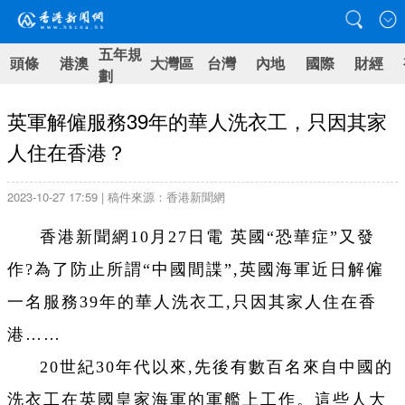
五年規
頭條
港澳
大灣區
台灣
內地
國際
財經
劃
英軍解僱服務39年的華人洗衣工，只因其家
人住在香港？
2023-10-27 17:59 | 稿件來源：香港新聞網
香港新聞網10月27日電 英國“恐華症”又發
作?為了防止所謂“中國間諜”,英國海軍近日解僱
一名服務39年的華人洗衣工,只因其家人住在香
港……
20世紀30年代以來,先後有數百名來自中國的
洗衣工在英國皇家海軍的軍艦上工作。這些人大