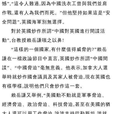
憾”,“這令人難過,因為中國洗衣工曾與我們並肩
作戰,還有人為我們而死。”但他堅持如果這是“安
全問題”,英國海軍別無選擇。
對於英國炒作所謂“中國對英國進行間諜活
動”,台教授賴岳謙嗤之以鼻!
“這樣的一個國家,有什麼值得威脅的?”賴岳
謙在一檔政論節目中直言,英國炒作所謂“中國間
諜”、“中國脅迫”毫無意義。他表示,加拿大人選
舉時就炒作國會議員及其家人被脅迫,現在英國也
有樣學樣,說明他們只會炒作這一套。
賴岳謙又舉例,“美國動不動就是軍事脅迫、
經濟脅迫、政治脅迫、科技脅迫,甚至在美國的猶
太人還可以用工作脅迫,說誰支持巴勒斯坦,誰就