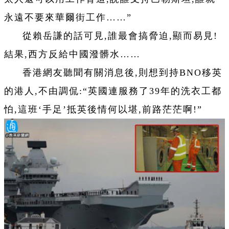
永遠不要來華爾街工作……”
從賴岳謙的話可見,誰最會搞脅迫,顯而易見!
結果,西方反給中國潑髒水……
香港網友聽聞有關消息後,則想到持BNO移英
的港人,不由調侃:“英國連服務了39年的洗衣工都
怕,這班‘手足’抵英後情何以堪,前路茫茫啊!”