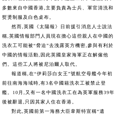
多數來自中國香港,主要負責為士兵、軍官清洗和
熨燙制服及白色桌布。
然而,英國《太陽報》日前援引消息人士說法
稱,英國情報部門人員現在擔心這些親人在中國的
洗衣工可能被“脅迫”去洩露英方機密,參與有利於
中國的情報活動,因此英國皇家海軍正在解僱他
們。這些工人將被尼泊爾人取代。
報道稱,在“伊莉莎白女王”號航空母艦今年初
前往南海海域時,有3名中國籍洗衣工被禁止登
艦。10月,又有一名中國洗衣工在為英軍服務39年
後被辭退,只因其家人住在香港。
對此,英國前第一海務大臣韋斯特宣稱“遺