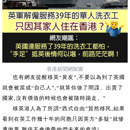
香港新聞網製圖
也有網友提醒移英“黃友”,不要以為到了英國
就會被當成“自己人”,“就算你做了間諜、出賣了
國家,沒有價值的時候也會被隨時踢走。”
移英港人為了所謂“西式自由”貿然移民,結果
看到在英工作幾十年的同胞只因英方“多疑”就慘
遭拋棄,難保不會擔憂他們未來的處境!