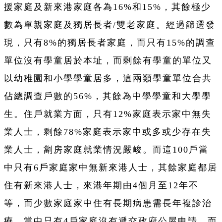
援家庭及新來港家庭各為16%和15%，其餘極少
數為單親家庭及獨居長者/雙老家庭。經過篩選發
現，只有8%的獨居長者家庭，而只有15%的調查
單位沒有學童居於本址，而剩餘有學童的單位又
以幼稚園和小學學童居多，這兩類學童單位合共
佔
總調查戶數的56%，其餘為中學學童和大學學
生。住戶就業方面，只有12%家庭表示家中無失
業人士，剩餘78%家庭表示家中或多或少存在失
業人士，劏房家庭就業情況嚴峻。而這100戶當
中只有6戶家庭家中無新來港人士，其餘家庭都居
住有新來港人士，來港年期由4個月至12年不
等，而少數家庭家中住有長期病患需長年複診治
療。當中只有4戶家庭沒有遞交政府公屋申請，而