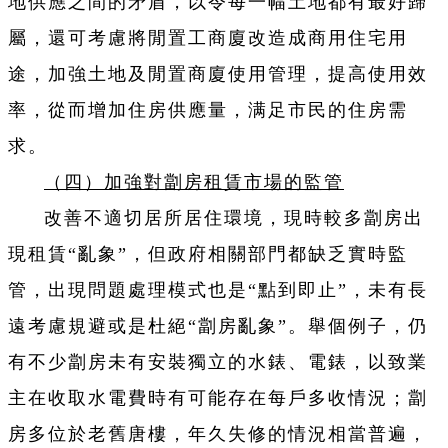
地供應之間的矛盾，以令每一幅土地都有最好歸
屬，還可考慮將閒置工商廈改造成商用住宅用
途，加強土地及閒置商廈使用管理，提高使用效
率，從而增加住房供應量，满足市民的住房需
求。
（四）加強對劏房租賃市場的監管
改善不適切居所居住環境，現時較多劏房出
現租賃“亂象”，但政
府相關部門都缺乏實時監
管，出現問題處理模式也是“點到即止”，未有長
遠考慮規避或是杜絕“劏房亂象”。舉個例子，仍
有不少劏房未有安裝獨立的水錶、電錶，以致業
主在收取水電費時有可能存在每戶多收情況；劏
房多位於老舊唐樓，年久失修的情況相當普遍，