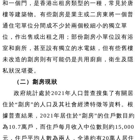
和一個門，是香港出租房類型的一種，常見於唐
樓等建築物。有些劏房是業主或二房東將一個普
通住宅單位分間成不少於兩個較細小的獨立單
位，作出售或出租之用；部份劏房小單位設有浴
室和廁所，甚至設有獨立的水電錶，但有些舊樓
未改造的劏房則有可能仍是共用廚廁，衛生及隱
私狀況堪憂。
（二）劏房現狀
政府統計處於2021年人口普查搜集了有關居
住於“劏房”的人口及其社會經濟特徵等資料。根
據普查結果，2021年居住於“劏房”的住戶數目約
為10.7萬戶，而住戶每月收入中位數則約15,000
元，住戶平均人數為兩人，全港約有20萬人居住