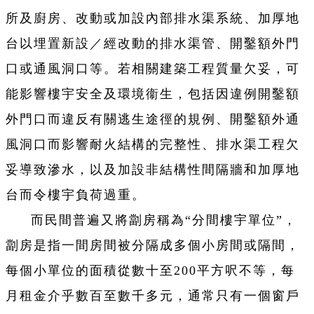
所及廚房、改動或加設內部排水渠系統、加厚地
台以埋置新設／經改動的排水渠管、開鑿額外門
口或通風洞口等。若相關建築工程質量欠妥，可
能影響樓宇安全及環境衞生，包括因違例開鑿額
外門口而違反有關逃生途徑的規例、開鑿額外通
風洞口而影響耐火結構的完整性、排水渠工程欠
妥導致滲水，以及加設非結構性間隔牆和加厚地
台而令樓宇負荷過重。
而民間普遍又將劏房稱為“分間樓宇單位”，
劏房是指一間房間被分隔成多個小房間或隔間，
每個小單位的面積從數十至200平方呎不等，每
月租金介乎數百至數千多元，通常只有一個窗戶