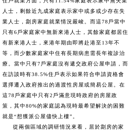
住戶就業方面，只有11.54%家庭表示家中無失業
人士，剩餘近九成家庭表示家中或多或少存在失
業人士，劏房家庭就業情況嚴峻。而這78戶當中
只有6戶家庭家中無新來港人士，其餘家庭都居住
有新來港人士，來港年期由即將赴港至13年不
等，而少數家庭家中住有長期病患需長年複診治
療。當中只有7戶家庭沒有遞交政府公屋申請，而
在訪談時有38.5%住戶表示如果符合申請資格會
選擇遷入政府推出的過渡性房屋或簡易公屋。在
這78戶家庭中只有2戶滿意現時政府的房屋政
策，其中80%的家庭認為現時最希望解決的困難
就是“想獲派公屋儘快上樓”。
從兩個區域的調研情況來看，居於劏房的家