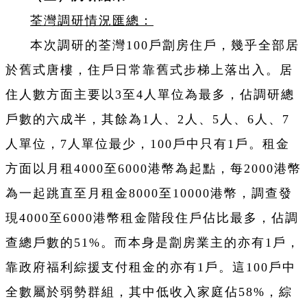
荃灣調研情況匯總：
本次調研的荃灣100戶劏房住戶，幾乎全部居
於舊式唐樓，住戶日常靠舊式步梯上落出入。居
住人數方面主要以3至4人單位為最多，佔調研總
戶數的六成半，其餘為1人、2人、5人、6人、7
人單位，7人單位最少，100戶中只有1戶。租金
方面以月租4000至6000港幣為起點，每2000港幣
為一起跳直至月租金8000至10000港幣，調查發
現4000至6000港幣租金階段住戶
佔
比最多，
佔
調
查總戶數的51%。而本身是劏房業主的亦有1戶，
靠政府福利綜援支付租金的亦有1戶。這100戶中
全數屬於弱勢群組，其中低收入家庭
佔
58%，綜