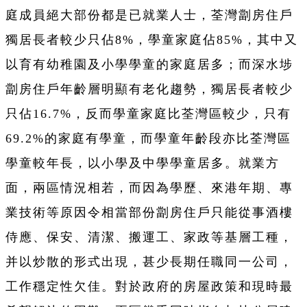
庭成員絕大部份都是已就業人士，荃灣劏房住戶
獨居長者較少只
佔
8%，學童家庭
佔
85%，其中又
以育有幼稚園及小學學童的家庭居多；而深水埗
劏房住戶年齡層明顯有老化趨勢，獨居長者較少
只
佔
16.7%，反而學童家庭比荃灣區較少，只有
69.2%的家庭有學童，而學童年齡段亦比荃灣區
學童較年長，以小學及中學學童居多。就業方
面，兩區情況相若，而因為學歷、來港年期、專
業技術等原因令相當部份劏房住戶只能從事酒樓
侍應、保安、清潔、搬運工、家政等基層工種，
并以炒散的形式出現，甚少長期任職同一公司，
工作穩定性欠佳。對於政府的房屋政策和現時最