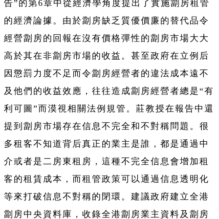
告”的第6章中從經濟學角度提出了實施劏房租管
的經濟論據。由於劏房缺乏質優價廉的替代品令
經營劏房的回報在沒有價格彈性的劏房市場大大
高於其在非劏房市場的收益。甚至政府在立例后
因懲罰力度不足而令劏房經營者的違法成本遠不
及他們的收益效應，往往造成劏房經營者總是“有
利可圖”而漠視相關法例規管。莊教授在報告中還
提到劏房市場存在信息不完全和不對稱問題。很
多租客不知道背后真正的業主是誰，都是通過中
介或者是二房東租房，這種不完全信息會增加租
客的租賃成本，而租管政策可以通過信息透明化
等來打破信息不對稱的閉環。建議政府建立全港
劏房中央資料庫，收錄全港劏房業主資料及劏房