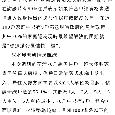
在訪談時有59%住戶表示如果符合申請資格會選
擇遷入政府推出的過渡性房屋或簡易公屋。在這
100戶家庭中只有9戶滿意現時政府的房屋政策，
其中70%的家庭認為現時最希望解決的困難就
是“想獲派公屋儘快上樓”。
深水埗調研情況匯總：
本次調研的荃灣78戶劏房住戶，絕大多數家
庭居於舊式唐樓，住戶日常靠舊式步梯上落出
入。居住人數方面主要以3至4人單位為最多，
佔
調研總戶數的55.1%，其餘為1人、2人、5人、6
人單位，6人單位最少，78戶中只有2戶。租金方
面以月租174港幣為起點，月租1000港幣以下的