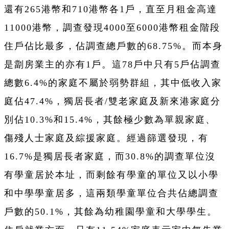
還有265港幣和710港幣各1戶，直至月租金高達
11000港幣，調查發現4000至6000港幣租金階段
住戶
佔
比最多，
佔
調查總戶數的68.75%。而本身
是劏房業主的亦有1戶。這78戶中只有5戶
佔
調查
總數6.4%的家庭不屬於弱勢群組，其中低收入家
庭
佔
47.4%，獨居長者/雙老家庭及新來港家庭分
別
佔
10.3%和15.4%，其餘極少數為單親家庭、
傷殘人士家庭及綜援家庭。經過篩選發現，有
16.7%是獨居長者家庭，而30.8%的調查單位沒
有學童居於本址，而剩餘有學童的單位又以小學
和中學學童居多，這兩類學童單位合共
佔
總調查
戶數的50.1%，其餘為幼稚園學童和大學學生。