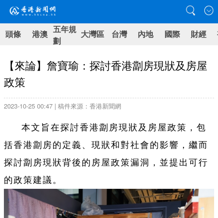
五年規
頭條
港澳
大灣區
台灣
內地
國際
財經
劃
【來論】詹寶瑜：探討香港劏房現狀及房屋
政策
2023-10-25 00:47 | 稿件來源：香港新聞網
本文旨在探討香港劏房現狀及房屋政策，包
括香港劏房的定義、現狀和對社會的影響，繼而
探討劏房現狀背後的房屋政策漏洞，並提出可行
的政策建議。