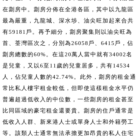
在劏房中。劏房分佈在全港各區，其中以九龍區
最為嚴重，九龍城、深水埗、油尖旺加起來合共
有59181戶。再予細分，劏房聚集則以油尖旺為
首、荃灣區次之，分別為26058戶、6415戶，佔
劏房總數的60%。在這20萬人當中就有34002名
是兒童，又以6至11歲的兒童居多，共有14534
人，佔兒童人數的42.74%。此外，劏房的租金通
常比私人樓宇租金較低，但即使這樣租金水平仍
普遍超過低收入的中位數，一些劏房的租金甚至
比同區域的豪宅租金還要貴。劏房的住戶通常是
低收入人群、新來港人士或單身人士和外籍勞工
等。該類人士通常無法承擔更加昂貴的私人住宅