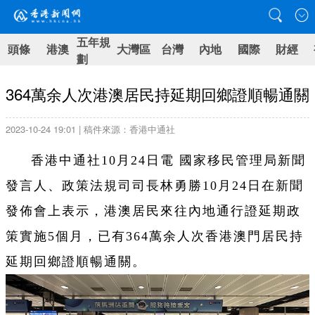
五年規
頭條
港澳
大灣區
台灣
內地
國際
財經
劃
364萬余人次港澳居民持延期回鄉證順暢通關
2023-10-24 19:01 | 稿件來源：香港中通社
香港中通社10月24日電 國家移民管理局新聞
發言人、政策法規司司長林勇勝10月24日在新聞
發佈會上表示，港澳居民來往內地通行證延期政
策實施5個月，已有364萬余人次香港澳門居民持
延期回鄉證順暢通關。