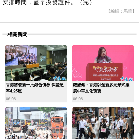
安排時間，盡早換發證件。（完）
【編輯：馬華】
相關新聞
香港將發新一批銀色債券 保證息
羅淑佩：香港以創新多元形式推
率4.25厘
廣中華文化瑰寶
08-06
08-06