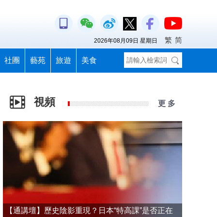
繁
简
2026年08月09日 星期日
社團
藝苑
旅遊
美食
視頻
更 多
【通講壇】歷史陰影重現？日本“特高課”是否正在