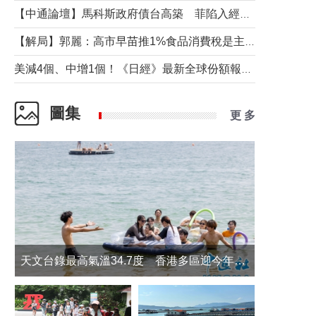
【中通論壇】馬科斯政府債台高築 菲陷入經濟困境與南海對抗惡循環？
【解局】郭麗：高市早苗推1%食品消費稅是主動作為還是被迫“飲鴆止渴”
美減4個、中增1個！《日經》最新全球份額報告透露了什麼？
圖集
更 多
天文台錄最高氣溫34.7度 香港多區迎今年最熱一天