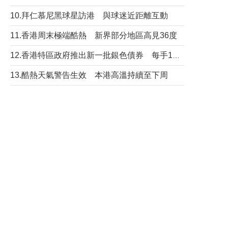
10.拜仁慕尼黑球星訪港 與球迷近距離互動
11.香港周末極端酷熱 新界部分地區高見36度
12.香港特區政府推出新一批銀色債券 每手1萬元保底息4.25厘
13.酷熱天氣警告生效 本港高溫持續至下周