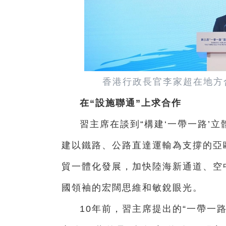
香港行政長官李家超在地方
在“設施聯通”上求合作
習主席在談到“構建‘一帶一路’
建以鐵路、公路直達運輸為支撐的亞
貿一體化發展，加快陸海新通道、空
國領袖的宏闊思維和敏銳眼光。
10年前，習主席提出的“一帶一路