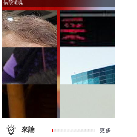
借殼還魂
來論
更 多