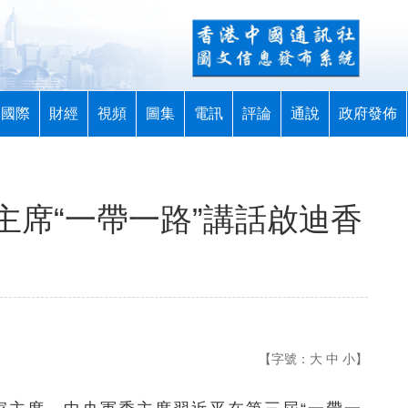
國際
財經
視頻
圖集
電訊
評論
通說
政府發佈
主席“一帶一路”講話啟迪香
【字號：
大
中
小
】