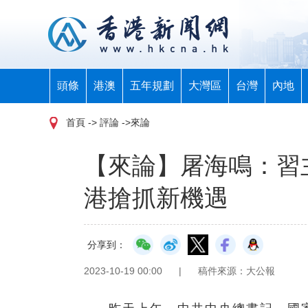
頭條
港澳
五年規劃
大灣區
台灣
內地
首頁
-> 評論 ->來論
【來論】屠海鳴：習
港搶抓新機遇
分享到：
2023-10-19 00:00
|
稿件來源：大公報