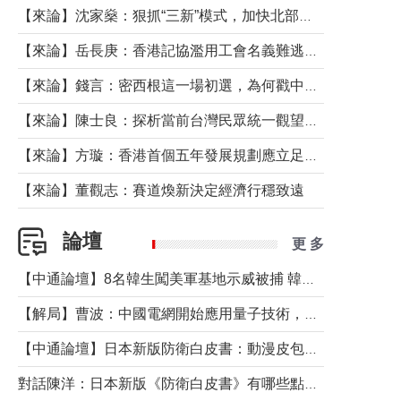
【來論】沈家燊：狠抓“三新”模式，加快北部都會區建設
【來論】岳長庚：香港記協濫用工會名義難逃法律制裁
【來論】錢言：密西根這一場初選，為何戳中了兩黨最痛的神經？
【來論】陳士良：探析當前台灣民眾統一觀望心態的深層成因
【來論】方璇：香港首個五年發展規劃應立足民生務實前行
【來論】董觀志：賽道煥新決定經濟行穩致遠
論壇
更 多
【中通論壇】8名韓生闖美軍基地示威被捕 韓國年輕人反美情緒從何而來？
【解局】曹波：中國電網開始應用量子技術，以後會不再停電嗎？
【中通論壇】日本新版防衛白皮書：動漫皮包藏不住軍國野心
對話陳洋：日本新版《防衛白皮書》有哪些點值得警惕？