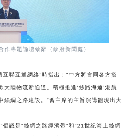
合作專題論壇致辭（政府新聞處）
立體互聯互通網絡”時指出：“中方將會同各方搭
歐大陸物流新通道。積極推進‘絲路海運’港航
中絲綢之路建設。”習主席的主旨演講體現出大
”倡議是“絲綢之路經濟帶”和“21世紀海上絲綢