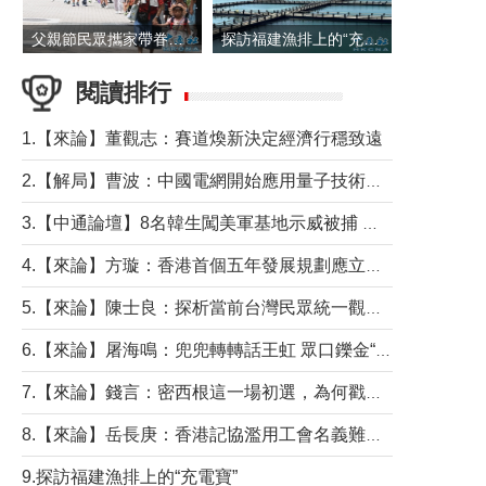
父親節民眾攜家帶眷出遊
探訪福建漁排上的“充電寶”
閱讀排行
1.【來論】董觀志：賽道煥新決定經濟行穩致遠
2.【解局】曹波：中國電網開始應用量子技術，以後會不再停電嗎？
3.【中通論壇】8名韓生闖美軍基地示威被捕 韓國年輕人反美情緒從何而來？
4.【來論】方璇：香港首個五年發展規劃應立足民生務實前行
5.【來論】陳士良：探析當前台灣民眾統一觀望心態的深層成因
6.【來論】屠海鳴：兜兜轉轉話王虹 眾口鑠金“一邊倒”
7.【來論】錢言：密西根這一場初選，為何戳中了兩黨最痛的神經？
8.【來論】岳長庚：香港記協濫用工會名義難逃法律制裁
9.探訪福建漁排上的“充電寶”