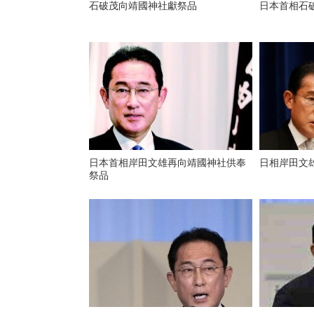
石破茂向靖國神社獻祭品
日本首相石
日本首相岸田文雄再向靖國神社供奉
日相岸田文
祭品