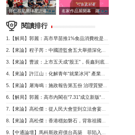
拜仁慕尼黑球星訪港 與球迷近距離互動
名家作品展開幕 羅淑佩出席並致辭
閱讀排行
1.【解局】郭麗：高市早苗推1%食品消費稅是主動作為還是被迫“飲鴆止渴”
2.【來論】程子芮：中國證監會五大舉措深化內地香港資本市場合作
3.【來論】曹波：上市五天成“股王”，長鑫到底做對什麼了？
4.【來論】許江山：化解青年“就業冰河” 產業升級與過渡支援須雙軌並行
5.【來論】屠海鳴：施政報告第五份 治理質變脈絡清
6.【解局】郭麗：高市內閣在“7.31”成立新版“特高課”意欲何為？
7.【來論】高松傑：從人民大會堂到立法會宴會廳——香港管治新範式的完整拼圖
8.【來論】高松傑：香港穩如磐石，背靠祖國才是真正的“終極護城河”
9.【中通論壇】馬科斯政府債台高築 菲陷入經濟困境與南海對抗惡循環？