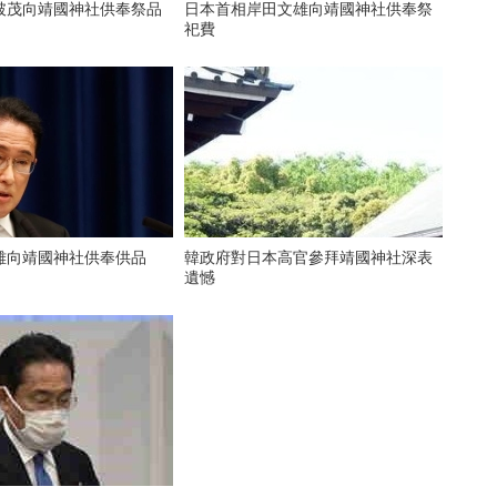
破茂向靖國神社供奉祭品
日本首相岸田文雄向靖國神社供奉祭
祀費
雄向靖國神社供奉供品
韓政府對日本高官參拜靖國神社深表
遺憾