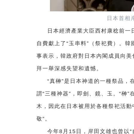
日本首相
日本經濟產業大臣西村康稔前一
自費獻上了“玉串料”（祭祀費）。
事表示，韓政府對日本內閣成員向美
拜一舉深感失望和遺憾。
“真榊”是日本神道的一種祭品，
謂“三種神器”，即劍、鏡、玉。“榊
木，因此在日本被用於各種祭祀活動
敬”。
今年8月15日，岸田文雄也曾以