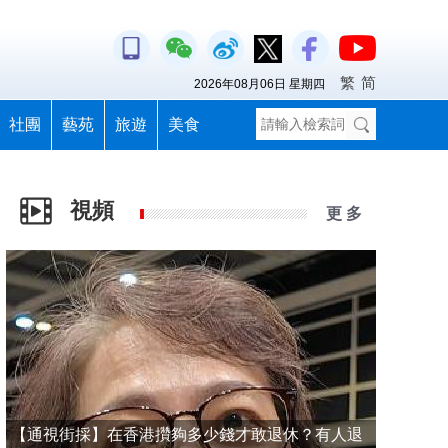
繁
简
2026年08月06日 星期四
社團
藝苑
旅遊
美食
視頻
更 多
【通視街採】在香港攢夠多少錢才敢退休？有人退