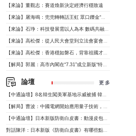
【來論】董觀志：賽道煥新決定經濟行穩致遠
【來論】屠海鳴：兜兜轉轉話王虹 眾口鑠金“一邊倒”
【來論】石琤：科技發展需以人為本 數碼共融不應讓長者放棄傳統生活方式
【來論】高松傑：從人民大會堂到立法會宴會廳——香港管治新範式的完整拼圖
【來論】高松傑：香港穩如磐石，背靠祖國才是真正的“終極護城河”
【解局】郭麗：高市內閣在“7.31”成立新版“特高課”意欲何為？
論壇
更 多
【中通論壇】8名韓生闖美軍基地示威被捕 韓國年輕人反美情緒從何而來？
【解局】曹波：中國電網開始應用量子技術，以後會不再停電嗎？
【中通論壇】日本新版防衛白皮書：動漫皮包藏不住軍國野心
對話陳洋：日本新版《防衛白皮書》有哪些點值得警惕？