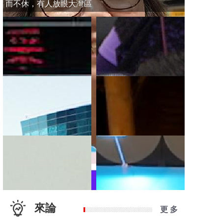
而不休，有人放眼大灣區
來論
更 多