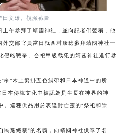
岸田文雄。視頻截圖
日上午參拜了靖國神社，並向記者們聲稱，他
韓國外交部官員當日就西村康稔參拜靖國神社一
化侵略戰爭、合祀甲級戰犯的靖國神社進行參
在“榊”木上繫掛五色絹帶和日本神道中的所
”在日本傳統文化中被認為是生長在神界的神
中。這種供品用於表達對亡靈的“祭祀和崇
“自民黨總裁”的名義，向靖國神社供奉了名