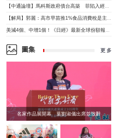
【中通論壇】馬科斯政府債台高築 菲陷入經濟困境與南海對抗惡循環？
【解局】郭麗：高市早苗推1%食品消費稅是主動作為還是被迫“飲鴆止渴”
美減4個、中增1個！《日經》最新全球份額報告透露了什麼？
圖集
更 多
名家作品展開幕 葉劉淑儀出席並致辭