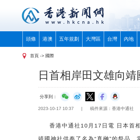
頭條
港澳
五年規劃
大灣區
台灣
內地
首頁
-> 國際
日首相岸田文雄向靖
分享到：
2023-10-17 10:37
|
稿件來源：香港中通社
香港中通社10月17日電 日本
靖國神社供奉了名為“真榊”的祭品。