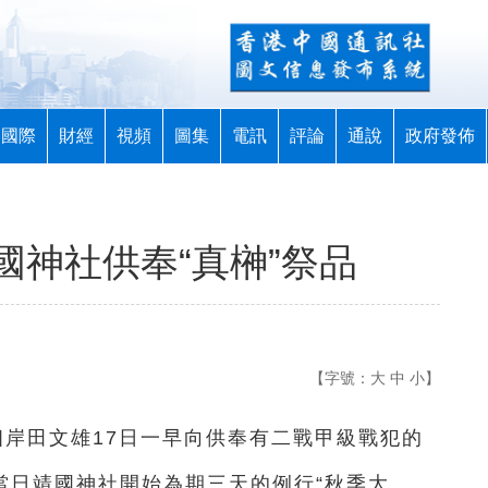
國際
財經
視頻
圖集
電訊
評論
通說
政府發佈
國神社供奉“真榊”祭品
【字號：
大
中
小
】
首相岸田文雄17日一早向供奉有二戰甲級戰犯的
當日靖國神社開始為期三天的例行“秋季大