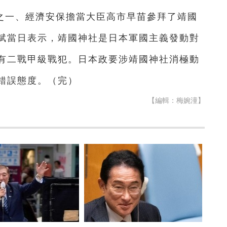
員之一、經濟安保擔當大臣高市早苗參拜了靖國
斌當日表示，靖國神社是日本軍國主義發動對
有二戰甲級戰犯。日本政要涉靖國神社消極動
錯誤態度。（完）
【編輯：梅婉潼】