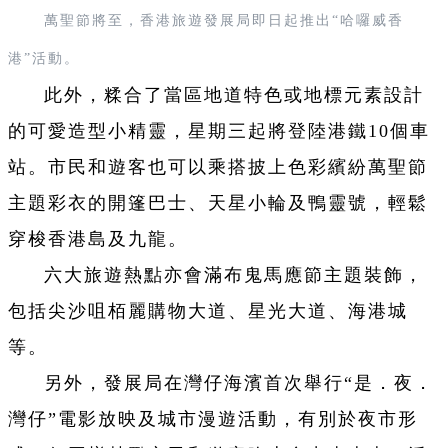
萬聖節將至，香港旅遊發展局即日起推出“哈囉威香
港”活動。
此外，糅合了當區地道特色或地標元素設計
的可愛造型小精靈，星期三起將登陸港鐵10個車
站。市民和遊客也可以乘搭披上色彩繽紛萬聖節
主題彩衣的開篷巴士、天星小輪及鴨靈號，輕鬆
穿梭香港島及九龍。
六大旅遊熱點亦會滿布鬼馬應節主題裝飾，
包括尖沙咀栢麗購物大道、星光大道、海港城
等。
另外，發展局在灣仔海濱首次舉行“是．夜．
灣仔”電影放映及城市漫遊活動，有別於夜市形