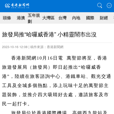
五年規
頭條
港澳
大灣區
台灣
內地
國際
財經
劃
旅發局推“哈囉威香港” 小精靈鬧市出沒
2023-10-16 12:08 | 稿件來源：香港新聞網
香港新聞網10月16日電 萬聖節將至，香港
旅遊發展局（旅發局）即日起推出“哈囉威香
港”，陸續在旅客諮詢中心、港鐵車站、觀光交通
工具及全城多個熱點，添上玩味十足的萬聖節主
題裝飾，並推介四大吸睛好去處，邀請旅客及市
民一起打卡。
旅發局位於香港國際機場、高鐵西九龍站及