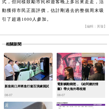
式，但同樣鼓勵市民和遊客晚上多出來走走，活
動獲得市民正面評價，估計剛過去的整個周末吸
引了超過1000人參加。
【編輯：黃璇】
相關新聞
電影觸動鄉愁，《給阿嬤的情
新皇崗口岸將進行逾百演練測試
書》帶火海外尋根潮
08-07
08-07