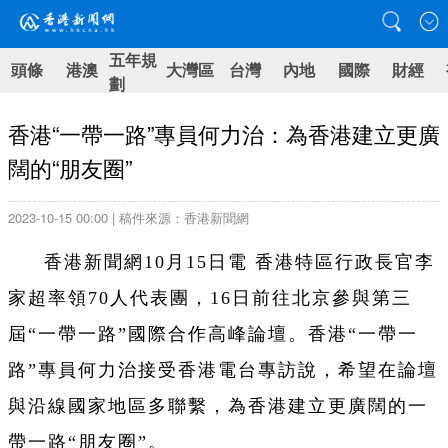
五年規
頭條
港澳
大灣區
台灣
內地
國際
財經
劃
香港“一帶一路”專員何力治：為香港建立更廣
闊的“朋友圈”
2023-10-15 00:00 | 稿件來源：香港新聞網
香港新聞網10月15日電 香港特區
行政長官李
家超率領70人代表團，16日前往北京參與第三
屆“一帶一路”國際合作高峰論壇。香港
“一帶一
路”專員何力治接受香港電台專訪說，希望在論壇
與沿線國家地區多聯繫，
為香港建立更廣闊的一
帶一路“朋友圈”
。