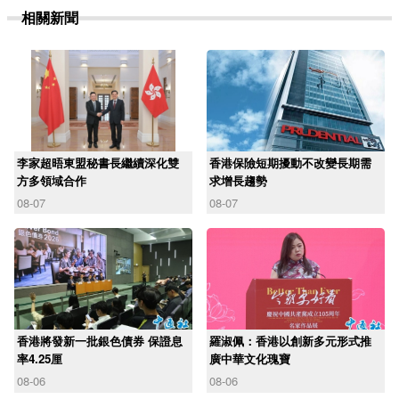
相關新聞
李家超晤東盟秘書長繼續深化雙
香港保險短期擾動不改變長期需
方多領域合作
求增長趨勢
08-07
08-07
香港將發新一批銀色債券 保證息
羅淑佩：香港以創新多元形式推
率4.25厘
廣中華文化瑰寶
08-06
08-06