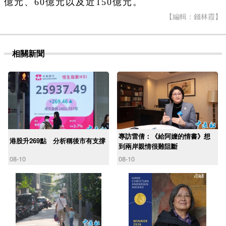
億元、60億元以及近150億元。
【編輯：錢林霞】
相關新聞
專訪雷倩：《給阿嬤的情書》想
港股升269點 分析稱後市有支撐
到兩岸親情很難阻斷
08-10
08-10