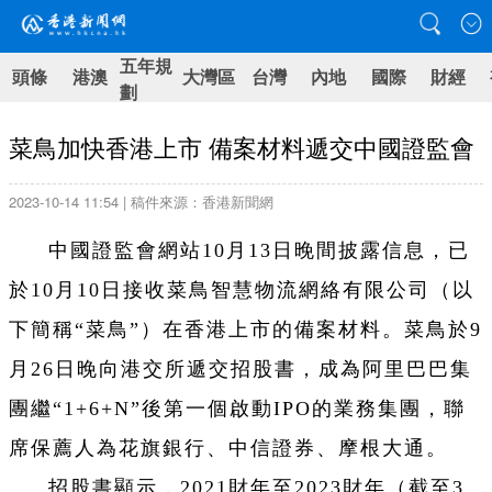
五年規
頭條
港澳
大灣區
台灣
內地
國際
財經
劃
菜鳥加快香港上市 備案材料遞交中國證監會
2023-10-14 11:54 | 稿件來源：香港新聞網
中國證監會網站
10月13日晚間
披露信息，已
於10月10日接收菜鳥智慧物流網絡有限公司（以
下簡稱“菜鳥”）在香港上市的備案材料。菜鳥於9
月26日晚向港交所遞交招股書，成為阿里巴巴集
團繼“1+6+N”後第一個啟動IPO的業務集團，聯
席保薦人為花旗銀行、中信證券、摩根大通。
招股書顯示，2021財年至2023財年（截至3