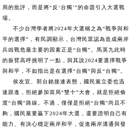
局的批評，而是將“反‘台獨’”的命題引入大選戰
場。
不少台灣學者將2024年大選稱之為“戰爭與和
平的選擇”，有民調顯示，台灣民眾認為造成兩岸
兵凶戰危最主要的因素正是“台獨”。馬英九此時
的振臂高呼挑明了一點，與其說2024要選擇戰爭
與和平，不如指出是在選擇“台獨”與反“台獨”。
侯友宜、郭台銘接連表態，國民黨立委也迅
速跟進，拒絕參加當局“雙十”大會，就是拒絕偷
渡“台獨”路線。不過，僅僅是拒絕“台獨”尚且不
夠，國民黨要贏下2024年大選，還要證明自己有
能力、有決心穩定兩岸和平，促進兩岸溝通與發