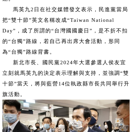
馬英九2日在社交媒體發文表示，民進黨當局
把“雙十節”英文名稱改成“Taiwan National
Day”，成了所謂的“台灣國國慶日”，是不折不扣
的“台獨”路線，若自己再出席大會活動，形同
為“台獨”路線背書。
新北市長、國民黨2024年大選參選人侯友宜
立刻就馬英九的決定表示理解與支持，並強調“雙
十節”當天，將與藍營14位執政縣市長共同舉行升
旗活動。