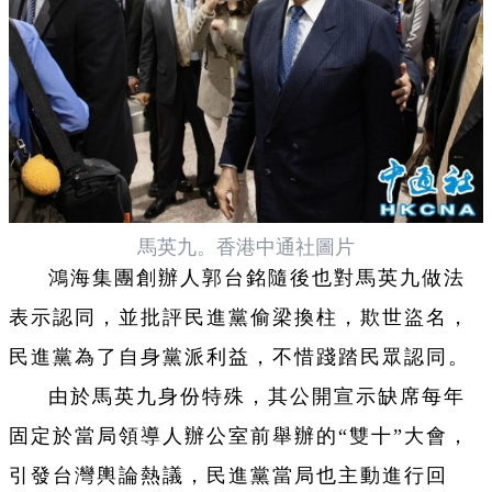
馬英九。香港中通社圖片
鴻海集團創辦人郭台銘隨後也對馬英九做法
表示認同，並批評民進黨偷梁換柱，欺世盜名，
民進黨為了自身黨派利益，不惜踐踏民眾認同。
由於馬英九身份特殊，其公開宣示缺席每年
固定於當局領導人辦公室前舉辦的“雙十”大會，
引發台灣輿論熱議，民進黨當局也主動進行回