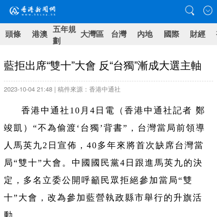
五年規
頭條
港澳
大灣區
台灣
內地
國際
財經
劃
藍拒出席“雙十”大會 反“台獨”漸成大選主軸
2023-10-04 21:48 | 稿件來源：香港中通社
香港中通社10月4日電（香港中通社記者 鄭
竣凱）“不為偷渡‘台獨’背書”，台灣當局前領導
人馬英九2日宣佈，40多年來將首次缺席台灣當
局“雙十”大會。中國國民黨4日跟進馬英九的決
定，多名立委公開呼籲民眾拒絕參加當局“雙
十”大會，改為參加藍營執政縣市舉行的升旗活
動。