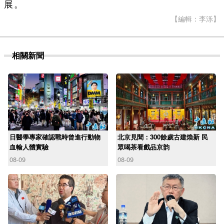
展。
【編輯：李泺】
相關新聞
日醫學專家確認戰時曾進行動物
北京見聞：300餘歲古建煥新 民
血輸人體實驗
眾喝茶看戲品京韵
08-09
08-09