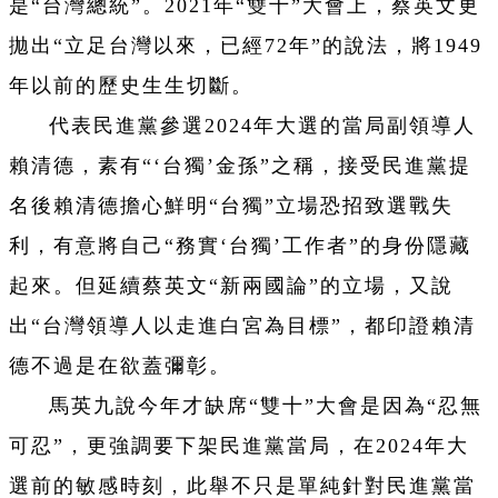
是“台灣總統”。2021年“雙十”大會上，蔡英文更
拋出“立足台灣以來，已經72年”的說法，將1949
年以前的歷史生生切斷。
代表民進黨參選2024年大選的當局副領導人
賴清德，素有“‘台獨’金孫”之稱，接受民進黨提
名後賴清德擔心鮮明“台獨”立場恐招致選戰失
利，有意將自己“務實‘台獨’工作者”的身份隱藏
起來。但延續蔡英文“新兩國論”的立場，又說
出“台灣領導人以走進白宮為目標”，都印證賴清
德不過是在欲蓋彌彰。
馬英九說今年才缺席“雙十”大會是因為“忍無
可忍”，更強調要下架民進黨當局，在2024年大
選前的敏感時刻，此舉不只是單純針對民進黨當