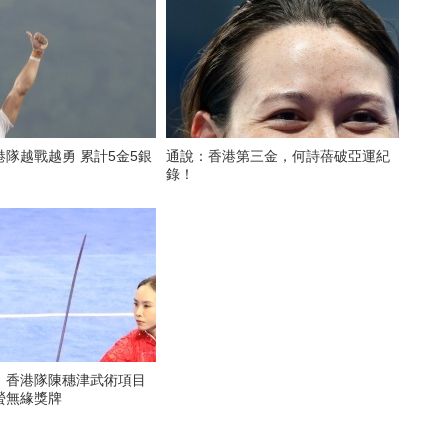
隊越戰越勇 累計5金5銀
通說：香港第三金，何詩蓓破亞運紀
錄！
）香港隊陳穗津武術項目
螢無緣獎牌