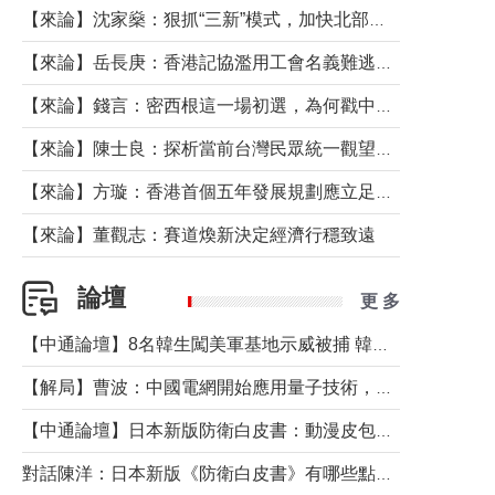
【來論】沈家燊：狠抓“三新”模式，加快北部都會區建設
【來論】岳長庚：香港記協濫用工會名義難逃法律制裁
【來論】錢言：密西根這一場初選，為何戳中了兩黨最痛的神經？
【來論】陳士良：探析當前台灣民眾統一觀望心態的深層成因
【來論】方璇：香港首個五年發展規劃應立足民生務實前行
【來論】董觀志：賽道煥新決定經濟行穩致遠
論壇
更 多
【中通論壇】8名韓生闖美軍基地示威被捕 韓國年輕人反美情緒從何而來？
【解局】曹波：中國電網開始應用量子技術，以後會不再停電嗎？
【中通論壇】日本新版防衛白皮書：動漫皮包藏不住軍國野心
對話陳洋：日本新版《防衛白皮書》有哪些點值得警惕？