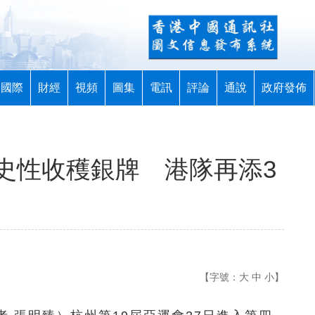
國際
財經
視頻
圖集
電訊
評論
通說
政府發佈
史性收穫銀牌 港隊再添3
【字號：
大
中
小
】