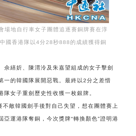
運會場地自行車女子團體追逐賽銅牌賽在淳
國香港隊以4分28秒888的成績獲得銅
憓、佘繕妡、陳渭泠及朱嘉望組成的女子擊劍
第一的韓國隊展開惡戰。最終以2分之差惜
港隊女子重劍歷史性收獲一枚銀牌。
賽不敵韓國劍手後對自己失望，想在團體賽上
屆亞運港隊奪銅，今次獎牌“轉換顏色”證明港
。