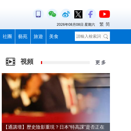
繁
简
2026年08月08日 星期六
社團
藝苑
旅遊
美食
視頻
更 多
【通講壇】歷史陰影重現？日本“特高課”是否正在