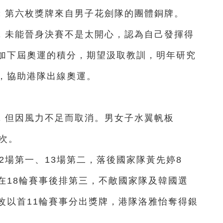
；第六枚獎牌來自男子花劍隊的團體銅牌。
，未能晉身決賽不是太開心，認為自己發揮得
加下屆奧運的積分，期望汲取教訓，明年研究
，協助港隊出線奧運。
，但因風力不足而取消。男女子水翼帆板
名次。
2場第一、13場第二，落後國家隊黃先婷8
在18輪賽事後排第三，不敵國家隊及韓國選
改以首11輪賽事分出獎牌，港隊洛雅怡奪得銀