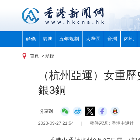
頭條
港澳
五年規劃
大灣區
台灣
內地
首頁
-> 頭條
（杭州亞運）女重歷
銀3銅
分享到：
2023-09-27 21:54
|
稿件來源：香港中通社