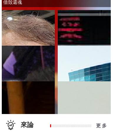
借殼還魂
來論
更 多