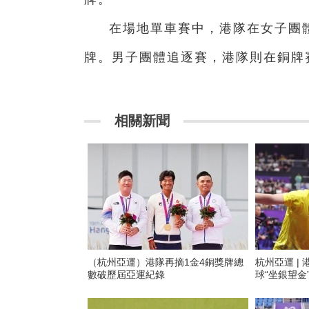
在場地單車賽中，港隊在女子團體
牌。男子團體追逐賽，港隊則在銅牌
相關新聞
（杭州亞運）港隊再摘1金4銅獎牌總
杭州亞運 |
數破歷屆亞運紀錄
球“坐銀望