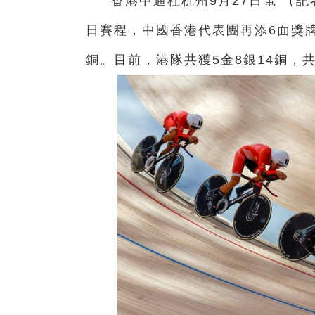
香港中通社杭州9月27日電 （記
日賽程，中國香港代表團再添6面獎
銅。目前，港隊共獲5金8銀14銅，共