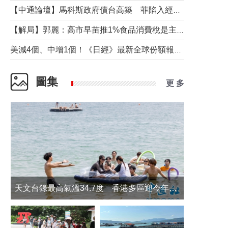
【中通論壇】馬科斯政府債台高築 菲陷入經濟困境與南海對抗惡循環？
【解局】郭麗：高市早苗推1%食品消費稅是主動作為還是被迫“飲鴆止渴”
美減4個、中增1個！《日經》最新全球份額報告透露了什麼？
圖集
更 多
天文台錄最高氣溫34.7度 香港多區迎今年最熱一天