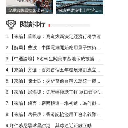
父親節民眾攜家帶眷出遊
探訪福建漁排上的“充電寶”
閱讀排行
1.【來論】董觀志：賽道煥新決定經濟行穩致遠
2.【解局】曹波：中國電網開始應用量子技術，以後會不再停電嗎？
3.【中通論壇】8名韓生闖美軍基地示威被捕 韓國年輕人反美情緒從何而來？
4.【來論】方璇：香港首個五年發展規劃應立足民生務實前行
5.【來論】陳士良：探析當前台灣民眾統一觀望心態的深層成因
6.【來論】屠海鳴：兜兜轉轉話王虹 眾口鑠金“一邊倒”
7.【來論】錢言：密西根這一場初選，為何戳中了兩黨最痛的神經？
8.【來論】岳長庚：香港記協濫用工會名義難逃法律制裁
9.拜仁慕尼黑球星訪港 與球迷近距離互動