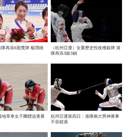
 港隊再添6面獎牌 楊潤雄
（杭州亞運）女重歷史性收穫銀牌 港
隊再添3銀3銅
場地單車女子團體追逐賽
杭州亞運第四日：港隊兩大男神賽事
不容錯過