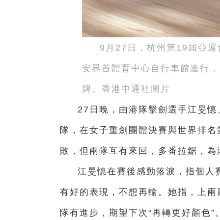
9月27日，杭州第19屆亞
安界首體育中心自行車館進行，中
牌。香港中通社圖片
27日晚，由港隊擊劍選手江旻
隊，在女子重劍團體決賽與世界排名
敗，但兩隊互有來回，多番拉鋸，為
江旻憓在賽後感動落淚，指個人
有好的表現，不想再輸。她指，上兩
隊有進步，期望下次“再轉更好顏色”