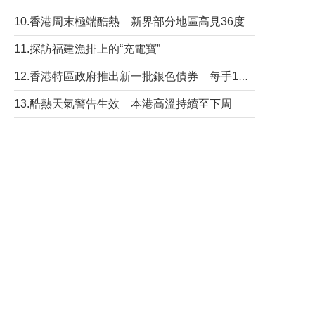
10.香港周末極端酷熱 新界部分地區高見36度
11.探訪福建漁排上的“充電寶”
12.香港特區政府推出新一批銀色債券 每手1萬元保底息4.25厘
13.酷熱天氣警告生效 本港高溫持續至下周