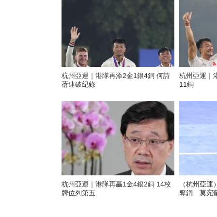
杭州亞運｜港隊再添2金1銀4銅 何詩
杭州亞運｜港
蓓連破紀錄
11銅
杭州亞運｜港隊再贏1金4銀2銅 14枚
（杭州亞運
牌位列第五
奪銅 莫宛