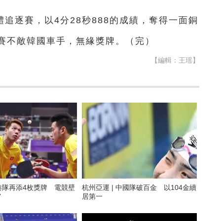
追逐賽，以4分28秒888的成績，奪得一面銅
賽不敵韓國車手，無緣獎牌。（完）
【編輯：王瑶】
 港隊再添4枚獎牌 電競壁
杭州亞運 | 中國隊破百金 以104金續
金”
居第一