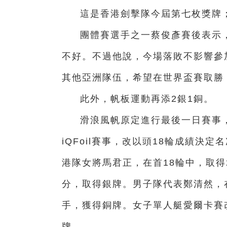
這是香港劍擊隊今屆第七枚獎牌
團體賽選手之一蔡俊彥賽後表示
不好。不過他說，今場落敗不影響參
其他亞洲隊伍，希望在世界盃賽取勝
此外，帆板運動再添2銀1銅。
滑浪風帆原定進行最後一日賽事
iQFoil賽事，改以頭18輪成績決定
港隊女將馬君正，在首18輪中，取得
分，取得銀牌。男子隊代表鄭清然，
手，獲得銅牌。女子單人艇愛爾卡賽
牌。