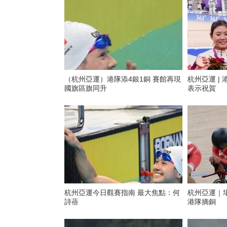
（杭州亞運）港隊添4銀1銅 賽館再現
杭州亞運 |
國旗區旗同升
表示祝賀
杭州亞運今日觀賽指南 最大焦點：何
杭州亞運｜
詩蓓
港隊摘銅