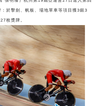
者 張明臻）杭州第19屆亞運會27日進入第四
牌：於擊劍、帆板、場地單車等項目獲3銀3
27枚獎牌。