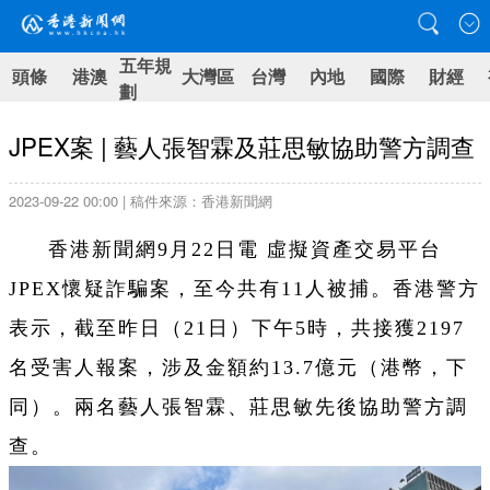
五年規
頭條
港澳
大灣區
台灣
內地
國際
財經
劃
JPEX案 | 藝人張智霖及莊思敏協助警方調查
2023-09-22 00:00 | 稿件來源：香港新聞網
香港新聞網9月22日電 虛擬資產交易平台
JPEX懷疑詐騙案，至今共有11人被捕。香港警方
表示，截至昨日（21日）下午5時，共接獲2197
名受害人報案，涉及金額約13.7億元（港幣，下
同）。兩名藝人張智霖、莊思敏先後協助警方調
查。