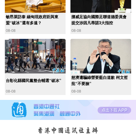
敏昂萊訪泰 緬甸現政府距與東
挪威足協向國際足聯道德委員會
盟“破冰”還有多遠？
提交涉因凡蒂諾3大指控
08-08
08-08
慈濟遭騙綠營要藍白道歉 柯文哲
台彰化縣國民黨整合輔選“破冰”
批“不要臉”
08-08
08-08