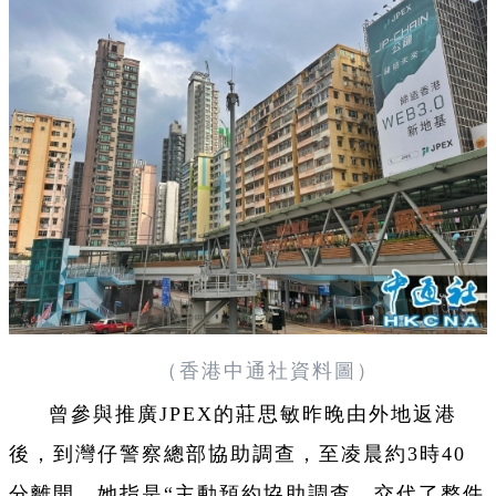
（香港中通社資料圖）
曾參與推廣JPEX的莊思敏昨晚由外地返港
後，到灣仔警察總部協助調查，至凌晨約3時40
分離開。她指是“主動預約協助調查，交代了整件