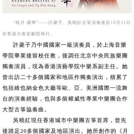
“曉月‧菱華”——許菱子、吳曉紅古箏演奏會於10月21日
在香港大會堂劇院舉行。
許菱子乃中國國家一級演奏員，於上海音樂
學院畢業後留校任教，後調任北京中央民族樂團
獨奏演員，現為香港演藝學院中樂系副主任。她
曾出訪二十多個國家和地區作獨奏演出，積累了
包括維也納金色大廳等歐、亞、美洲國際一流舞
台的演奏經驗，也與多個權威性專業中樂團合作
大型古箏協奏曲。
吳曉紅現任香港城市中樂團古箏首席，曾先
後踏足20多個國家及地區演出。她所創作的《月