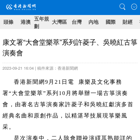
五年規
頭條
港澳
大灣區
台灣
內地
國際
財經
劃
康文署“大會堂樂萃”系列許菱子、吳曉紅古箏
演奏會
2023-09-21 16:04 | 稿件來源：香港新聞網
香港新聞網9月21日電 康樂及文化事務
署“大會堂樂萃”系列10月將舉辦一場古箏演奏
會，由著名古箏演奏家許菱子和吳曉紅獻演多首
經典名曲和原創作品，以精湛琴技展現箏樂風
采。
是次演奏中，二人除會聯袂演繹耳熟能詳的