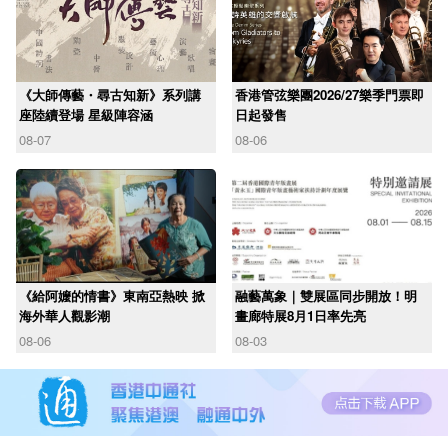
《大師傳藝・尋古知新》系列講
香港管弦樂團2026/27樂季門票即
座陸續登場 星級陣容涵
日起發售
08-07
08-06
《給阿嬤的情書》東南亞熱映 掀
融藝萬象｜雙展區同步開放！明
海外華人觀影潮
畫廊特展8月1日率先亮
08-06
08-03