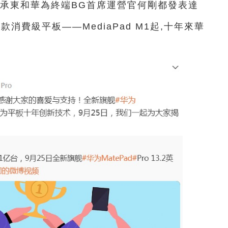
O余承東和華為終端BG首席運營官何剛都發表達
消費級平板——MediaPad M1起,十年來華
。