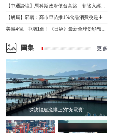
【中通論壇】馬科斯政府債台高築 菲陷入經濟困境與南海對抗惡循環？
【解局】郭麗：高市早苗推1%食品消費稅是主動作為還是被迫“飲鴆止渴”
美減4個、中增1個！《日經》最新全球份額報告透露了什麼？
圖集
更 多
探訪福建漁排上的“充電寶”