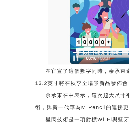
在官宣了這個數字同時，余承東還宣布
13.2英寸將在秋季全場景新品發佈
余承東在中表示，這次超大尺寸平板華
術，與新一代華為M-Pencil的連
星閃技術是一項對標Wi-Fi與