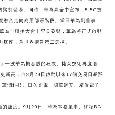
2英寸將聚勢登場。同時，華為高全中宣布，5.5G技
度融合走向商用部署階段。當日華為副董事
席華為全聯接大會上罕見發聲，華為將正式啟動
力底座，為世界構建第二選擇。
來了一波華為概念股的狂歡。捷榮技術再度漲
歷史新高，自8月29日啟動以來17個交易日暴漲
絡、萬潤科技、日久光電、國華網安、精倫電子
的熱度。9月20日，華為常務董事、終端BG