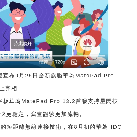
9月25日全新旗艦華為MatePad Pro
會上亮相。
為MatePad Pro 13.2首發支持星閃技
接更快更穩定，寫畫體驗更加流暢。
藍牙的短距離無線連接技術，在8月初的華為HDC