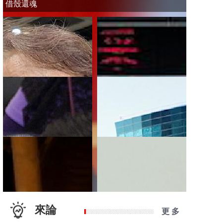
借殼還魂
來論
更 多