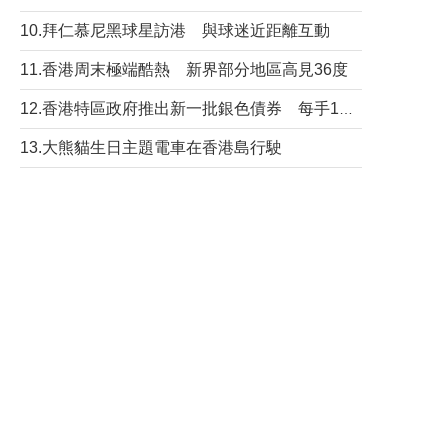
10.拜仁慕尼黑球星訪港 與球迷近距離互動
11.香港周末極端酷熱 新界部分地區高見36度
12.香港特區政府推出新一批銀色債券 每手1萬元保底息4.25厘
13.大熊貓生日主題電車在香港島行駛