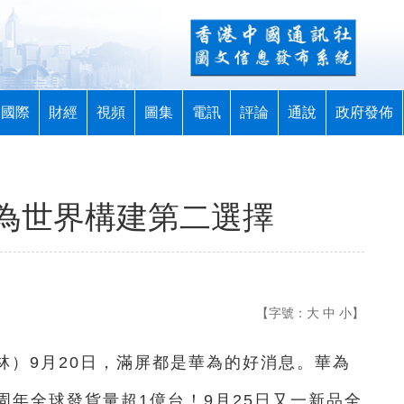
國際
財經
視頻
圖集
電訊
評論
通說
政府發佈
為世界構建第二選擇
【字號：
大
中
小
】
一林）9月20日，滿屏都是華為的好消息。華為
年全球發貨量超1億台！9月25日又一新品全