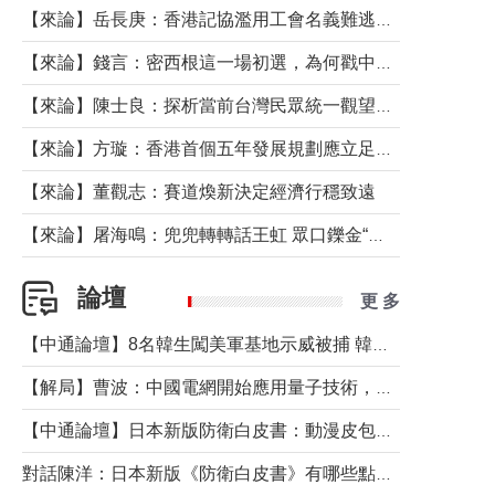
【來論】岳長庚：香港記協濫用工會名義難逃法律制裁
【來論】錢言：密西根這一場初選，為何戳中了兩黨最痛的神經？
【來論】陳士良：探析當前台灣民眾統一觀望心態的深層成因
【來論】方璇：香港首個五年發展規劃應立足民生務實前行
【來論】董觀志：賽道煥新決定經濟行穩致遠
【來論】屠海鳴：兜兜轉轉話王虹 眾口鑠金“一邊倒”
論壇
更 多
【中通論壇】8名韓生闖美軍基地示威被捕 韓國年輕人反美情緒從何而來？
【解局】曹波：中國電網開始應用量子技術，以後會不再停電嗎？
【中通論壇】日本新版防衛白皮書：動漫皮包藏不住軍國野心
對話陳洋：日本新版《防衛白皮書》有哪些點值得警惕？