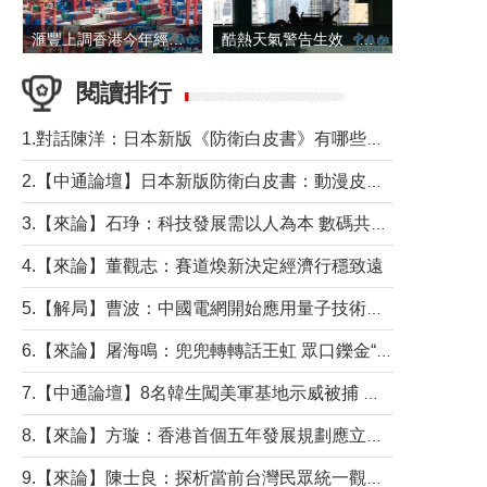
滙豐上調香港今年經濟增長預測至4.5%
酷熱天氣警告生效 本港高溫持續至下周
閱讀排行
1.對話陳洋：日本新版《防衛白皮書》有哪些點值得警惕？
2.【中通論壇】日本新版防衛白皮書：動漫皮包藏不住軍國野心
3.【來論】石琤：科技發展需以人為本 數碼共融不應讓長者放棄傳統生活方式
4.【來論】董觀志：賽道煥新決定經濟行穩致遠
5.【解局】曹波：中國電網開始應用量子技術，以後會不再停電嗎？
6.【來論】屠海鳴：兜兜轉轉話王虹 眾口鑠金“一邊倒”
7.【中通論壇】8名韓生闖美軍基地示威被捕 韓國年輕人反美情緒從何而來？
8.【來論】方璇：香港首個五年發展規劃應立足民生務實前行
9.【來論】陳士良：探析當前台灣民眾統一觀望心態的深層成因