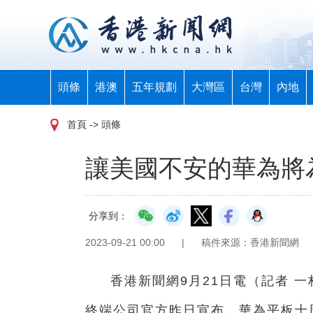
頭條
港澳
五年規劃
大灣區
台灣
內地
首頁
-> 頭條
讓美國不安的華為將
分享到：
2023-09-21 00:00
|
稿件來源：香港新聞網
香港新聞網9月21日電（記者 
終端公司官方昨日宣布，華為平板十周