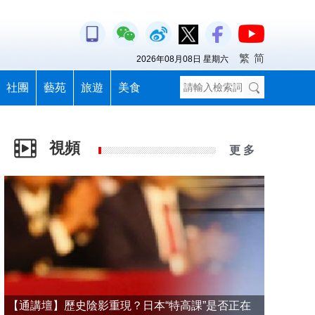
繁
简
2026年08月08日 星期六
社團
藝苑
旅遊
美食
視頻
更 多
【通講壇】歷史陰影重現？日本“特高課”是否正在