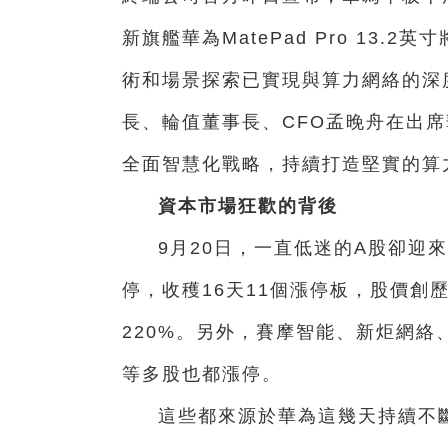
新旗艦華為MatePad Pro 13.
術和場景探索已實現與算力網絡的深
長、輪值董事長、CFO孟晚舟在出
全面智慧化戰略，持續打造堅實的算
資本市場狂歡的背後
9月20日，一直低迷的A股卻迎
停，收穫16天11個漲停板，股價創
220%。另外，賽摩智能、新炬網
等多股也都漲停。
這些都來源於華為這幾天持續不斷