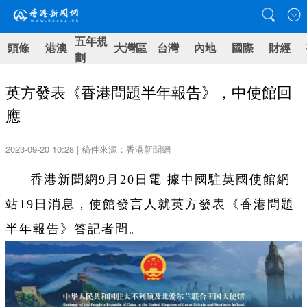
五年規
頭條
港澳
大灣區
台灣
內地
國際
財經
劃
英方發表《香港問題半年報告》，中使館回
應
2023-09-20 10:28 | 稿件來源：香港新聞網
香港新聞網9月20日電 據中國駐英國使館網
站19日消息，使館發言人就英方發表《香港問題
半年報告》答記者問。