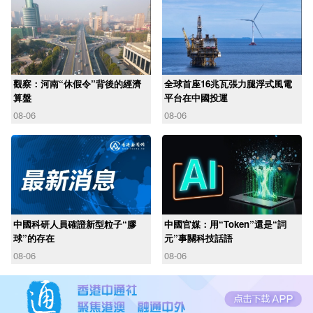
觀察：河南“休假令”背後的經濟
全球首座16兆瓦張力腿浮式風電
算盤
平台在中國投運
08-06
08-06
中國科研人員確證新型粒子“膠
中國官媒：用“Token”還是“詞
球”的存在
元”事關科技話語
08-06
08-06