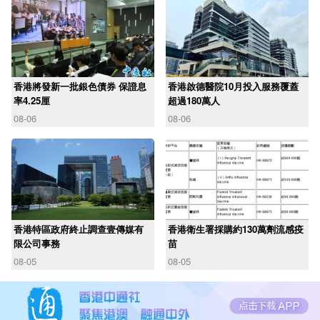
香港將發新一批銀色債券 保證息
香港啟德醫院10月投入服務覆蓋
率4.25厘
超過180萬人
08-06
08-06
香港特區政府終止調查壹傳媒有
香港衛生署採購約130萬劑流感疫
限公司事務
苗
08-05
08-05