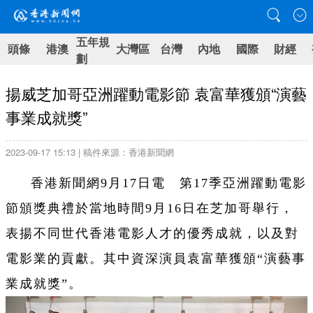
五年規
頭條
港澳
大灣區
台灣
內地
國際
財經
劃
揚威芝加哥亞洲躍動電影節 袁富華獲頒“演藝
事業成就獎”
2023-09-17 15:13 | 稿件來源：香港新聞網
香港新聞網9月17日電 第17季亞洲躍動電影
節頒獎典禮於當地時間9
月16日
在芝加哥舉行，
表揚不同世代香港電影人才的優秀成就，以及對
電影業的貢獻。其中
資深演員袁富華獲頒“演藝事
業成就獎”。