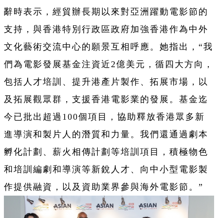
辭時表示，經貿辦長期以來對亞洲躍動電影節的
支持，與香港特別行政區政府加強香港作為中外
文化藝術交流中心的願景互相呼應。她指出，“我
們
為電影發展基金注資近2億美元，循四大方向，
包括人才培訓、提升港產片製作、拓展市場，以
及拓展觀眾群，支援香港電影業的發展。基金迄
今已批出超過100個項目，協助釋放香港眾多新
進導演和製片人的潛質和力量。
我們還通過劇本
孵化計劃、薪火相傳計劃等培訓項目，積極物色
和培訓編劇和導演等新銳人才、向中小型電影製
作提供融資，以及資助業界參與海外電影節。”