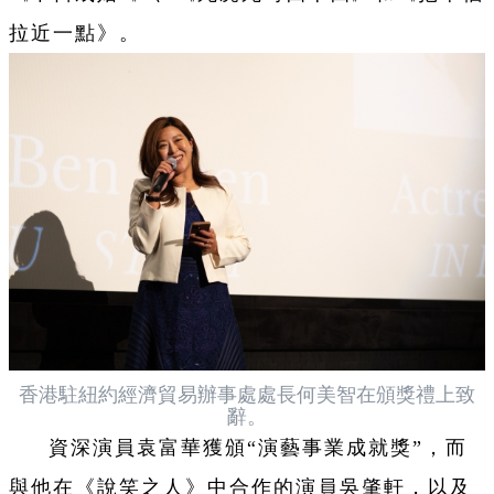
拉近一點》。
香港駐紐約經濟貿易辦事處處長何美智在頒獎禮上致
辭。
資深演員袁富華獲頒“演藝事業成就獎”，而
與他在《說笑之人》中合作的演員吳肇軒，以及