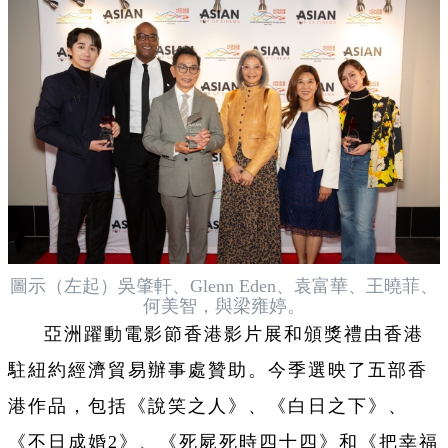
圖示（左起）吳肇軒、Glenn Eden、袁富華、王曉菲、
何美智，與梁雍婷。
亞洲躍動電影節香港影片展和頒獎禮由香港
駐紐約經濟貿易辦事處贊助。今季選映了五部香
港作品，包括《說笑之人》、《白日之下》、
《不日成婚2》、《死屍死時四十四》和《把幸福