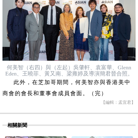
何美智（右四）與（左起）吳肇軒、袁富華、Glenn
Eden、王曉菲、黃又南、梁雍婷及導演簡君晉合照。
此外，在芝加哥期間，何美智亦與香港美中
商會的會長和董事會成員會面。（完）
【編輯：孟宜君】
相關新聞