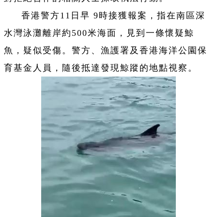
香港警方11日早 9時接獲報案，指在南區深
水灣泳灘離岸約500米海面，見到一條懷疑鯨
魚，疑似受傷。警方、漁護署及香港海洋公園保
育基金人員，隨後抵達發現鯨蹤的地點視察。