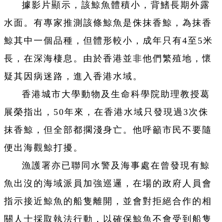
據影片顯示，該鯨魚體積小，背鰭長期外露
水面。有專家推測該條鯨魚是侏抹香鯨，為抹香
鯨其中一個品種，但體形較小，成年只有4至5米
長，在深海棲息。由於香港並非他們繁殖地，懷
疑其因病迷路，進入香港水域。
香港城市大學動物及生命科學院助理教授葛
展榮指出，50年來，在香港水域只發現過3次侏
抹香鯨，但全部都擱淺身亡。他呼籲市民不要隨
便出海觀鯨打擾。
漁護署亦已聯同水警及海事處在曾發現有鯨
魚出沒的海域派員加強巡邏，在場的政府人員會
指示接近鯨魚的船隻離開，並會對拒絕合作的相
關人士採取執法行動，以確保鯨魚不會受到船隻