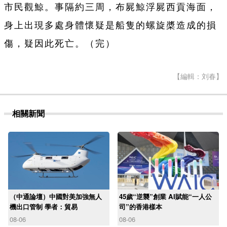
市民觀鯨。事隔約三周，布屍鯨浮屍西貢海面，
身上出現多處身體懷疑是船隻的螺旋槳造成的損
傷，疑因此死亡。（完）
【編輯：刘春】
相關新聞
（中通論壇）中國對美加強無人
45歲“逆襲”創業 AI賦能“一人公
機出口管制 學者：貿易
司”的香港樣本
08-06
08-06