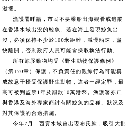
滋擾。
漁護署呼籲，市民不要乘船出海觀看或追蹤
在香港水域出沒的鯨魚。若在海上發現鯨魚出
沒，必須保持不少於100米距離，減慢船速，盡
快離開，否則政府人員可能會採取執法行動。
所有鯨豚動物均受《野生動物保護條例》
（第170章）保護，不負責任的觀鯨行為可能構
成故意干擾受保護野生動物，違者一經定罪，最
高可被判監禁1年及罰款10萬港幣。漁護署亦正
與香港及海外專家商討有關鯨魚的品種、狀況及
對其保護的合適措施。
今年7月，西貢水域曾出現布氏鯨，吸引大批