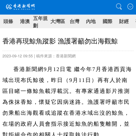
五年規
頭條
港澳
大灣區
台灣
內地
國際
財經
劃
香港再現鯨魚蹤影 漁護署籲勿出海觀鯨
2023-09-12 09:55 | 稿件來源：香港新聞網
香港新聞網9月12日電 繼今年7月香港西貢海
域出現布氏鯨後，昨日（9月11日）再有人於南
區目睹一條鯨魚載浮載沉。有專家通過影片推測
為侏抹香鯨，懷疑它因病迷路。漁護署呼籲市民
勿乘船出海觀看或追蹤在香港水域出沒的鯨魚，
在場的政府人員會指示接近鯨魚的船隻離開，並
對拒絕合作的相關人士採取執法行動。