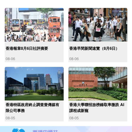
香港報章8月6日社評摘要
香港早間新聞速覽（8月6日）
08-06
08-06
香港特區政府終止調查壹傳媒有
香港大學聯招放榜錄取率微跌 AI
限公司事務
課程成新寵
08-05
08-05