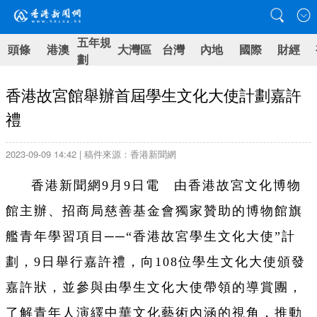
五年規
頭條
港澳
大灣區
台灣
內地
國際
財經
劃
香港故宮館舉辦首屆學生文化大使計劃嘉許
禮
2023-09-09 14:42 | 稿件來源：香港新聞網
香港新聞網9月9日電 由香港故宮文化博物
館主辦、招商局慈善基金會獨家贊助的博物館旗
艦青年學習項目──“香港故宮學生文化大使”計
劃，9日舉行嘉許禮，向108位學生文化大使頒發
嘉許狀，並參與由學生文化大使帶領的導賞團，
了解青年人演繹中華文化藝術內涵的視角，推動