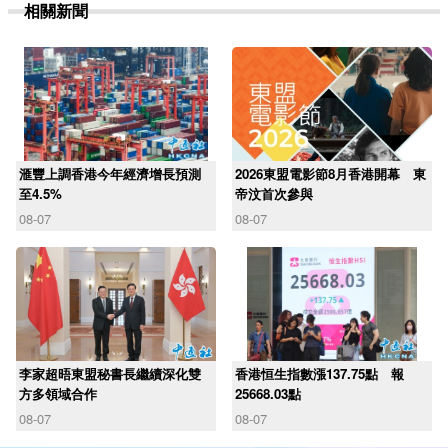
相關新聞
滙豐上調香港今年經濟增長預測
2026東盟電影節8月香港開幕 東
至4.5%
帝汶首次參與
08-07
08-07
李家超晤東盟秘書長繼續深化雙
香港恒生指數漲137.75點 報
方多領域合作
25668.03點
08-07
08-07