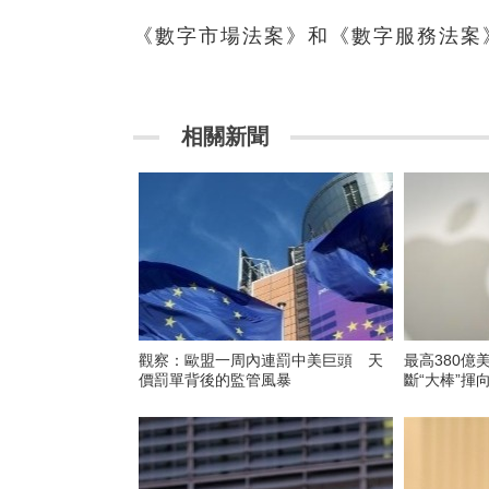
《數字市場法案》和《數字服務法案
相關新聞
觀察：歐盟一周內連罰中美巨頭 天
最高380億
價罰單背後的監管風暴
斷“大棒”揮