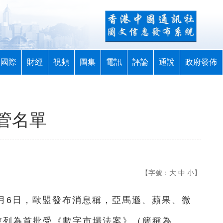
國際
財經
視頻
圖集
電訊
評論
通說
政府發佈
管名單
【字號：
大
中
小
】
9月6日，歐盟發布消息稱，亞馬遜、蘋果、微
被列為首批受《數字市場法案》（簡稱為