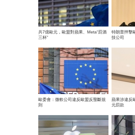
共7億歐元，歐盟對蘋果、Meta“罰酒
特朗普抨擊
三杯”
技公司
歐委會：微軟公司違反歐盟反壟斷規
蘋果涉違反
則
元罰款