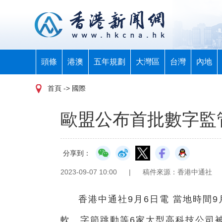
頭條
港澳
五年規劃
大灣區
台灣
內地
首頁
-> 國際
歐盟公布首批數字監
分享到：
2023-09-07 10:00
|
稿件來源：香港中通社
香港中通社9月6日電 當地時間
軟、字節跳動等6家大型高科技公司