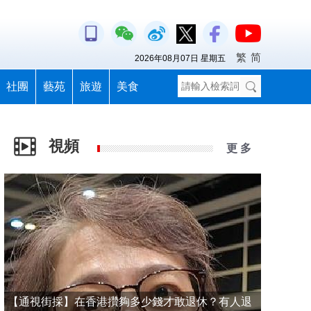
繁
简
2026年08月07日 星期五
社團
藝苑
旅遊
美食
視頻
更 多
【通視街採】在香港攢夠多少錢才敢退休？有人退