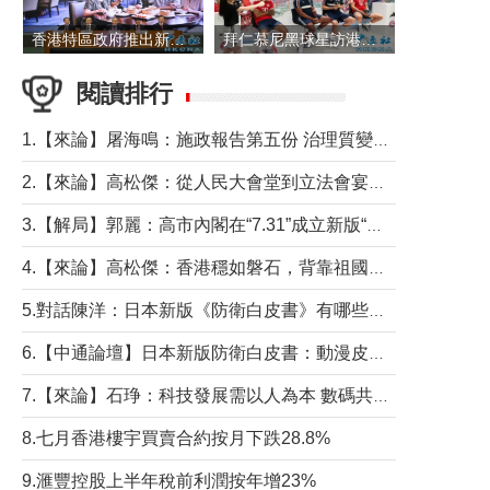
香港特區政府推出新一批銀色債券 每手1萬元保底息4.25厘
拜仁慕尼黑球星訪港 與球迷近距離互動
閱讀排行
1.【來論】屠海鳴：施政報告第五份 治理質變脈絡清
2.【來論】高松傑：從人民大會堂到立法會宴會廳——香港管治新範式的完整拼圖
3.【解局】郭麗：高市內閣在“7.31”成立新版“特高課”意欲何為？
4.【來論】高松傑：香港穩如磐石，背靠祖國才是真正的“終極護城河”
5.對話陳洋：日本新版《防衛白皮書》有哪些點值得警惕？
6.【中通論壇】日本新版防衛白皮書：動漫皮包藏不住軍國野心
7.【來論】石琤：科技發展需以人為本 數碼共融不應讓長者放棄傳統生活方式
8.七月香港樓宇買賣合約按月下跌28.8%
9.滙豐控股上半年稅前利潤按年增23%