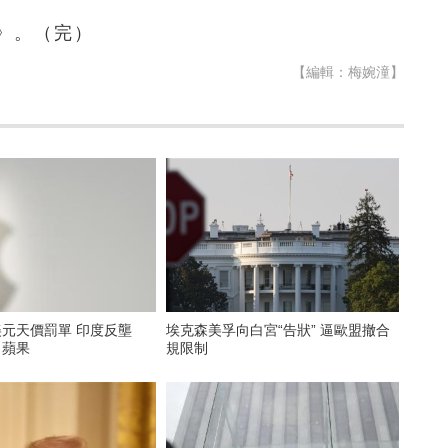
》。（完）
【編輯：梅婉潼】
美元天價罰單 印度反壟
埃克森美孚向白宮“告狀” 逼歐盟撤合
向蘋果
規限制