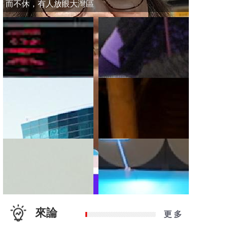
而不休，有人放眼大灣區
來論
更 多