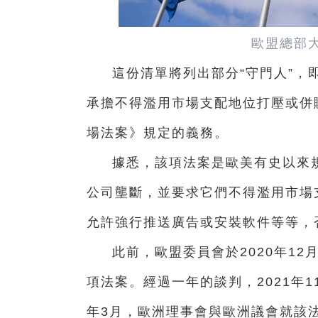
歐盟總部
這份清單將列出部分“守門人”，
承擔不得濫用市場支配地位打壓或併
場法案》規定的義務。
據悉，該項法案是歐美有史以來
公司壟斷，並要求它們不得濫用市場
允許強行推送廣告或安裝軟件等等，
此前，歐盟委員會於2020年1
項法案。經過一年的談判，2021年1
年3月，歐洲理事會與歐洲議會就該法