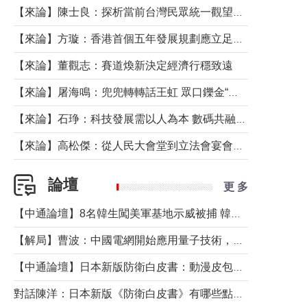
【來論】陳士良：探析當前台灣民眾統一觀望心態的深層成因
【來論】方璇：香港首個五年發展規劃應立足民生務實前行
【來論】董觀志：賽道煥新決定經濟行穩致遠
【來論】屠海鳴：兜兜轉轉話王虹 眾口鑠金“一邊倒”
【來論】石琤：科技發展需以人為本 數碼共融不應讓長者放棄傳統生活方式
【來論】高松傑：從人民大會堂到立法會宴會廳——香港管治新範式的完整拼圖
論壇
更 多
【中通論壇】8名韓生闖美軍基地示威被捕 韓國年輕人反美情緒從何而來？
【解局】曹波：中國電網開始應用量子技術，以後會不再停電嗎？
【中通論壇】日本新版防衛白皮書：動漫皮包藏不住軍國野心
對話陳洋：日本新版《防衛白皮書》有哪些點值得警惕？