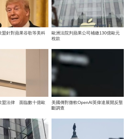
歐盟針對蘋果谷歌等美科
歐洲法院判蘋果公司補繳130億歐元
稅款
歐盟法律 面臨數十億歐
美國傳對微軟OpenAI英偉達展開反壟
斷調查