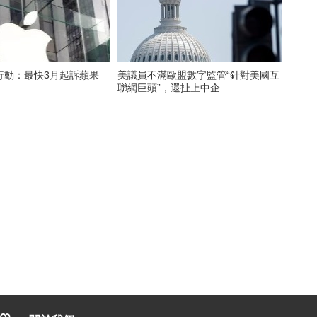
行動：最快3月起訴蘋果
美議員不滿歐盟數字監管“針對美國互
聯網巨頭”，還扯上中企