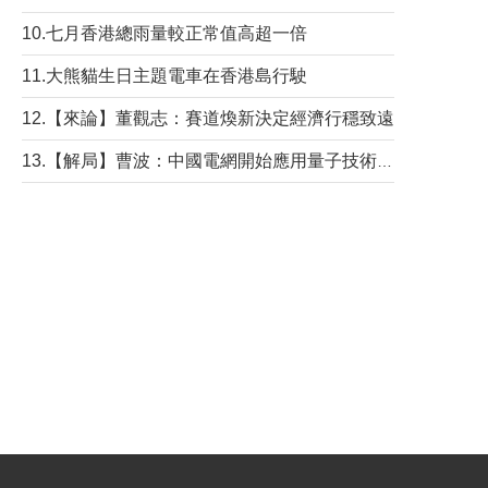
10.七月香港總雨量較正常值高超一倍
11.大熊貓生日主題電車在香港島行駛
12.【來論】董觀志：賽道煥新決定經濟行穩致遠
13.【解局】曹波：中國電網開始應用量子技術，以後會不再停電嗎？