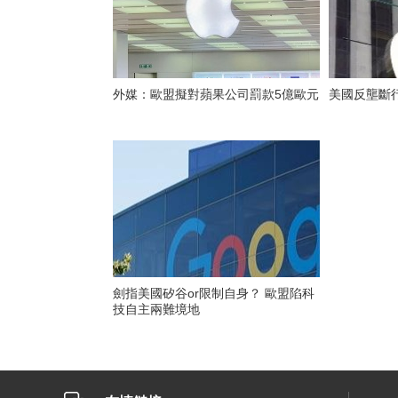
外媒：歐盟擬對蘋果公司罰款5億歐元
美國反壟斷
劍指美國矽谷or限制自身？ 歐盟陷科
技自主兩難境地