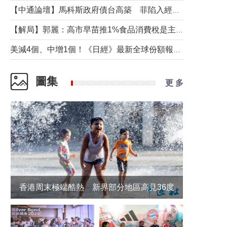
【中通論壇】馬科斯政府債台高築 菲陷入經濟困境與南海對抗惡循環？
【解局】郭麗：高市早苗推1%食品消費稅是主動作為還是被迫“飲鴆止渴”
美減4個、中增1個！《日經》最新全球份額報告透露了什麼？
圖集
更 多
香港周末極端酷熱 新界部分地區高見36度