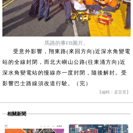
馬路的事FB圖片。
受意外影響，翔東路(來回方向)近深水角變電
站的全線封閉，而北大嶼山公路(往東涌方向)近
深水角變電站的慢線亦一度封閉，隨後解封。受
影響巴士路線須改道行駛。（完）
【編輯：孟宜君】
相關新聞