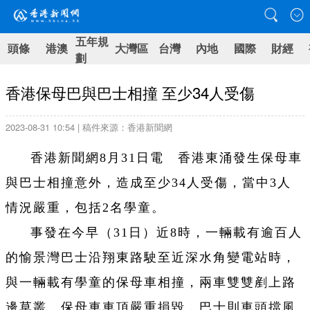
五年規
頭條
港澳
大灣區
台灣
內地
國際
財經
劃
香港保母巴與巴士相撞 至少34人受傷
2023-08-31 10:54 | 稿件來源：香港新聞網
香港新聞網8月31日電 香港東涌發生保母車
與巴士相撞意外，造成至少34人受傷，當中3人
情況嚴重，包括2名學童。
事發在今早（31日）近8時，一輛載有逾百人
的愉景灣巴士沿翔東路駛至近深水角變電站時，
與一輛載有學童的保母車相撞，兩車雙雙剷上路
邊草叢。保母車車頂嚴重損毀，巴士則車頭擋風