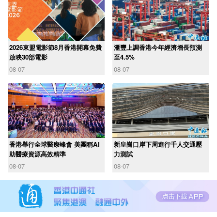
2026東盟電影節8月香港開幕免費
滙豐上調香港今年經濟增長預測
放映30部電影
至4.5%
08-07
08-07
香港舉行全球醫療峰會 美團稱AI
新皇崗口岸下周進行千人交通壓
助醫療資源高效精準
力測試
08-07
08-07