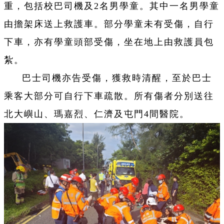
重，包括校巴司機及2名男學童。其中一名男學童
由擔架床送上救護車。部分學童未有受傷，自行
下車，亦有學童頭部受傷，坐在地上由救護員包
紮。
巴士司機亦告受傷，獲救時清醒，至於巴士
乘客大部分可自行下車疏散。所有傷者分別送往
北大嶼山、瑪嘉烈、仁濟及屯門4間醫院。