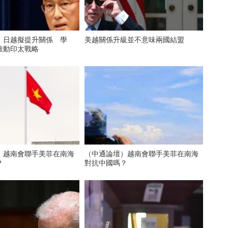
】日越擬提升關係 學
美越關係升級並不意味兩國結盟
推動印太戰略
】越南會聯手美菲在南海
（中通論壇）越南會聯手美菲在南海
？
對抗中國嗎？