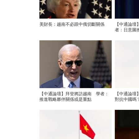
美財長：越南不必跟中俄切斷關係
【中通論壇
者：日意圖
【中通論壇】拜登將訪越南 學者：
【中通論壇
推進戰略夥伴關係或是重點
對抗中國嗎