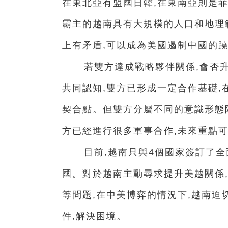
在東北亞有盟國日韓,在東南亞則是
霸主的越南具有大規模的人口和地理
上有矛盾,可以成為美國遏制中國的
若雙方達成戰略夥伴關係,會否升
共同認知,雙方已形成一定合作基礎,
契合點。但雙方分屬不同的意識形態
方已經進行很多軍事合作,未來重點
目前,越南只與4個國家簽訂了全
國。對於越南主動尋求提升美越關係
等問題,在中美博弈的情況下,越南
件,解決困境。