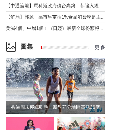
【中通論壇】馬科斯政府債台高築 菲陷入經濟困境與南海對抗惡循環？
【解局】郭麗：高市早苗推1%食品消費稅是主動作為還是被迫“飲鴆止渴”
美減4個、中增1個！《日經》最新全球份額報告透露了什麼？
圖集
更 多
香港周末極端酷熱 新界部分地區高見36度