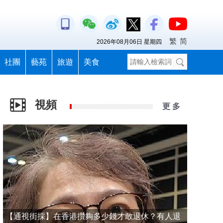
繁
简
2026年08月06日 星期四
社團
藝苑
旅遊
美食
視頻
更 多
【通視街採】在香港攢夠多少錢才敢退休？有人退