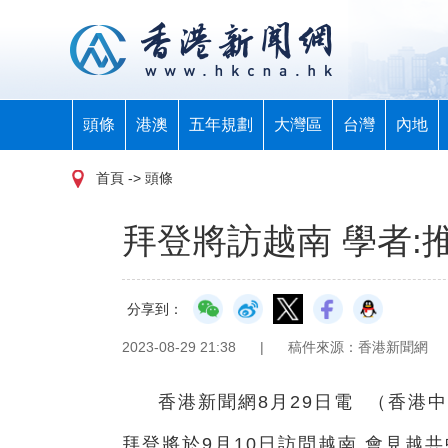
頭條
港澳
五年規劃
大灣區
台灣
內地
首頁
-> 頭條
拜登將訪越南 學者
分享到：
2023-08-29 21:38
|
稿件來源：香港新聞網
香港新聞網8月29日電 （
香港中
拜登將於9月10日訪問越南,會見越