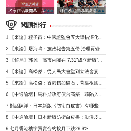
名家作品展開幕 葉劉淑儀出席並致辭
拜仁慕尼黑球星訪港 與球迷近距離互動
閱讀排行
1.【來論】程子芮：中國證監會五大舉措深化內地香港資本市場合作
2.【來論】屠海鳴：施政報告第五份 治理質變脈絡清
3.【解局】郭麗：高市內閣在“7.31”成立新版“特高課”意欲何為？
4.【來論】高松傑：從人民大會堂到立法會宴會廳——香港管治新範式的完整拼圖
5.【來論】高松傑：香港穩如磐石，背靠祖國才是真正的“終極護城河”
6.【中通論壇】馬科斯政府債台高築 菲陷入經濟困境與南海對抗惡循環？
7.對話陳洋：日本新版《防衛白皮書》有哪些點值得警惕？
8.【中通論壇】日本新版防衛白皮書：動漫皮包藏不住軍國野心
9.七月香港樓宇買賣合約按月下跌28.8%