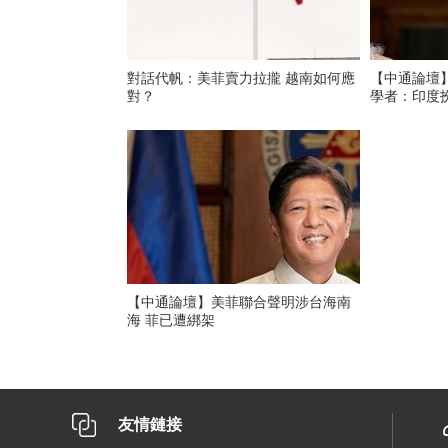
對話代帆：美菲賣力拉攏 越南如何應
【中通論壇
對？
學者：印度
【中通論壇】美菲聯合聲明涉台海南
海 菲已遭綁架
友情鏈接