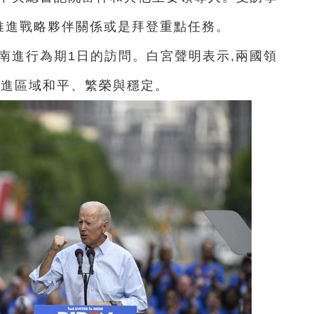
,推進戰略夥伴關係或是拜登重點任務。
南進行為期1日的訪問。白宮聲明表示,兩國領
促進區域和平、繁榮與穩定。