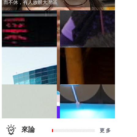
而不休，有人放眼大灣區
來論
更 多