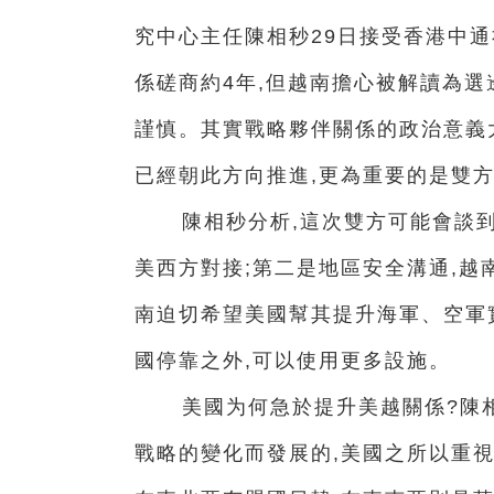
究中心主任陳相秒29日接受香港中
係磋商約4年,但越南擔心被解讀為選
謹慎。其實戰略夥伴關係的政治意義
已經朝此方向推進,更為重要的是雙
陳相秒分析,這次雙方可能會談
美西方對接;第二是地區安全溝通,越
南迫切希望美國幫其提升海軍、空軍
國停靠之外,可以使用更多設施。
美國为何急於提升美越關係?陳
戰略的變化而發展的,美國之所以重