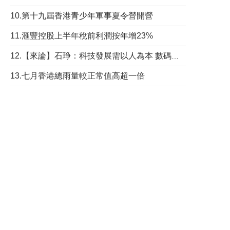
10.第十九屆香港青少年軍事夏令營開營
11.滙豐控股上半年稅前利潤按年增23%
12.【來論】石琤：科技發展需以人為本 數碼共融不應讓長者放棄傳統生活方式
13.七月香港總雨量較正常值高超一倍