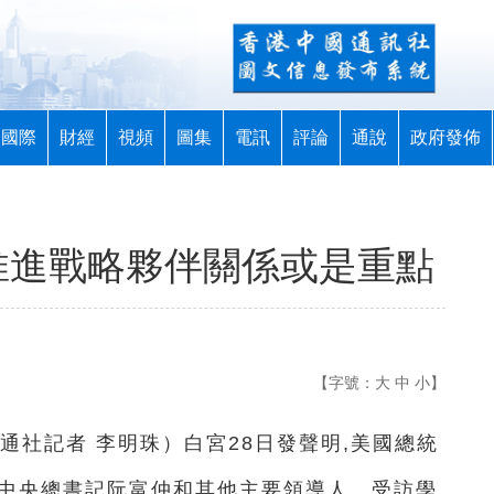
國際
財經
視頻
圖集
電訊
評論
通說
政府發佈
:推進戰略夥伴關係或是重點
【字號：
大
中
小
】
通社記者 李明珠
）
白宮28日發聲明,美國總統
共中央總書記阮富仲和其他主要領導人。受訪學