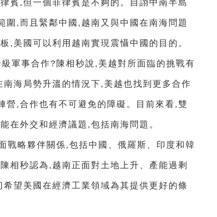
菲律賓,但一個菲律賓是不夠的。自詡中南半島
範圍,而且緊鄰中國,越南又與中國在南海問題
蹺板,美國可以利用越南實現震懾中國的目的。
級軍事合作?陳相秒說,美越對所面臨的挑戰有
在南海局勢升溫的情況下,美越也找到更多合作
陣營,合作也有不可避免的障礙。目前來看,雙
可能在外交和經濟議題,包括南海問題。
面戰略夥伴關係,包括中國、俄羅斯、印度和韓
,陳相秒認為,越南正面對土地上升、產能過剩
迫切希望美國在經濟工業領域為其提供更好的條