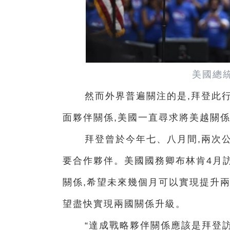
美國總
然而外界普遍關注的是,拜登此
面夥伴關係,美國一直尋求將美越關係
拜登曾於今年七、八月間,兩次
要合作夥伴。美國國務卿布林肯4月
關係,希望未來幾個月可以實現提升兩
望盡快實現兩國關係升級。
“達成戰略夥伴關係應該是拜登