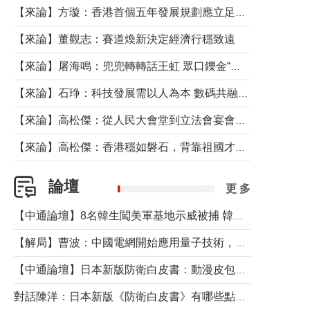
【來論】方璇：香港首個五年發展規劃應立足民生務實前行
【來論】董觀志：賽道煥新決定經濟行穩致遠
【來論】屠海鳴：兜兜轉轉話王虹 眾口鑠金“一邊倒”
【來論】石琤：科技發展需以人為本 數碼共融不應讓長者放棄傳統生活方式
【來論】高松傑：從人民大會堂到立法會宴會廳——香港管治新範式的完整拼圖
【來論】高松傑：香港穩如磐石，背靠祖國才是真正的“終極護城河”
論壇
更 多
【中通論壇】8名韓生闖美軍基地示威被捕 韓國年輕人反美情緒從何而來？
【解局】曹波：中國電網開始應用量子技術，以後會不再停電嗎？
【中通論壇】日本新版防衛白皮書：動漫皮包藏不住軍國野心
對話陳洋：日本新版《防衛白皮書》有哪些點值得警惕？