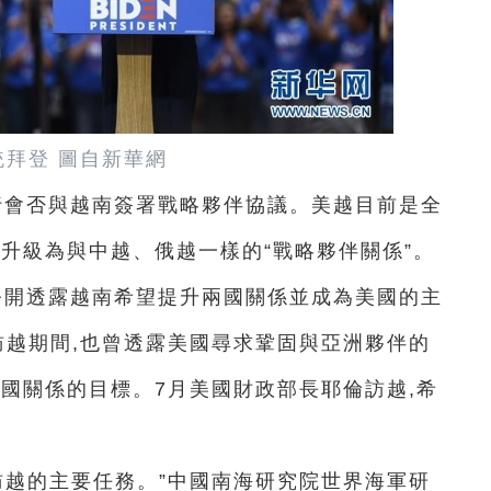
統拜登 圖自新華網
行會否與越南簽署戰略夥伴協議。美越目前是全
升級為與中越、俄越一樣的“戰略夥伴關係”。
公開透露越南希望提升兩國關係並成為美國的主
訪越期間,也曾透露美國尋求鞏固與亞洲夥伴的
國關係的目標。7月美國財政部長耶倫訪越,希
訪越的主要任務。”中國南海研究院世界海軍研