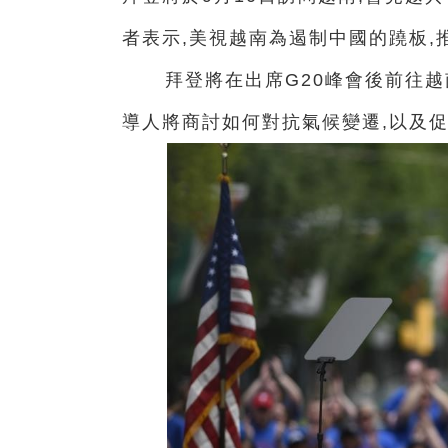
者表示,美視越南為遏制中國的蹺板
拜登將在出席G20峰會後前往越
導人將商討如何對抗氣候變遷,以及