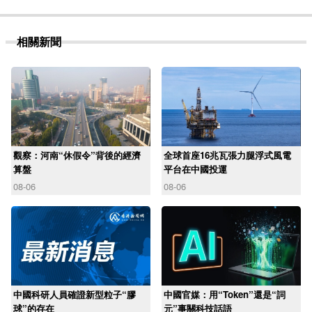
相關新聞
觀察：河南“休假令”背後的經濟
全球首座16兆瓦張力腿浮式風電
算盤
平台在中國投運
08-06
08-06
中國科研人員確證新型粒子“膠
中國官媒：用“Token”還是“詞
球”的存在
元”事關科技話語