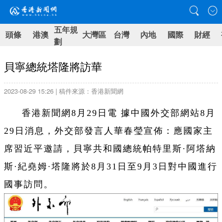
五年規
頭條
港澳
大灣區
台灣
內地
國際
財經
劃
貝寧總統塔隆將訪華
2023-08-29 15:26 | 稿件來源：香港新聞網
香港新聞網8月29日電 據中國外交部網站8月
29日消息，外交部發言人華春瑩宣佈：應國家主
席習近平邀請，貝寧共和國總統帕特里斯·阿塔納
斯·紀堯姆·塔隆將於8月31日至9月3日對中國進行
國事訪問。