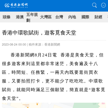
五年規
頭條
港澳
大灣區
台灣
內地
國際
財經
劃
香港中環歌賦街，遊客覓食天堂
2023-08-24 00:00 | 稿件來源：香港新聞網
香港新聞網8月24日電 香港是美食天堂，但
很多遊客來到這里都非常迷茫，美食遍及十八
區，時間短、任務緊，一兩天內既要逛街買衣
服，又要拍照打卡，更不能少了吃吃吃。中環歌
賦街，就能同時滿足三個願望，簡直就是“遊客覓
食天堂”。