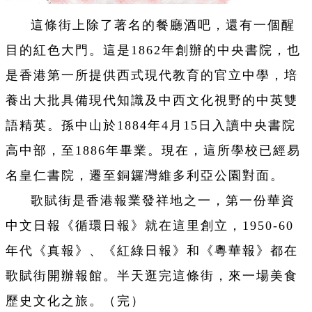
這條街上除了著名的餐廳酒吧，還有一個醒
目的紅色大門。這是1862年創辦的中央書院，也
是香港第一所提供西式現代教育的官立中學，培
養出大批具備現代知識及中西文化視野的中英雙
語精英。孫中山於1884年4月15日入讀中央書院
高中部，至1886年畢業。現在，這所學校已經易
名皇仁書院，遷至銅鑼灣維多利亞公園對面。
歌賦街是香港報業發祥地之一，第一份華資
中文日報《循環日報》就在這里創立，1950-60
年代《真報》、《紅綠日報》和《粵華報》都在
歌賦街開辦報館。半天逛完這條街，來一場美食
歷史文化之旅。（完）