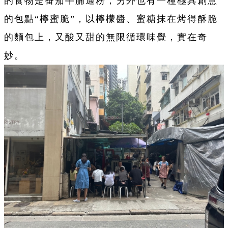
的食物是番茄牛腩通粉，另外也有一種極具創意
的包點“檸蜜脆”，以檸檬醬、蜜糖抹在烤得酥脆
的麵包上，又酸又甜的無限循環味覺，實在奇
妙。