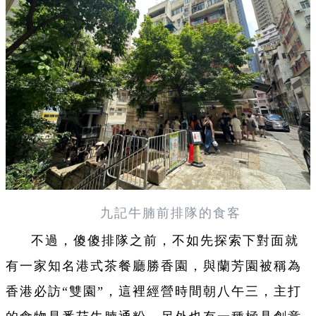
九記牛腩前排隊的食客
不過，傻傻排隊之前，不如先探索下對面就
有一家知名港式茶餐廳勝香園，與蘭芳園被稱為
香港必訪“雙園”，這裡經營時間朝八午三，主打