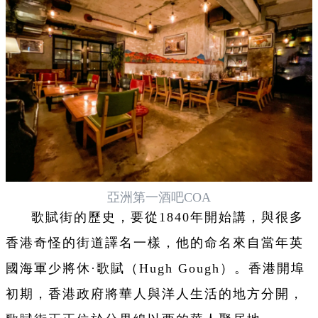
亞洲第一酒吧COA
歌賦街的歷史，要從1840年開始講，與很多
香港奇怪的街道譯名一樣，他的命名來自當年英
國海軍少將休·歌賦（Hugh Gough）。香港開埠
初期，香港政府將華人與洋人生活的地方分開，