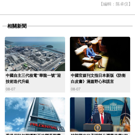
【編輯：陈卓仪】
相關新聞
中國自主三代核電“華龍一號”迎
中國官媒刊文指日本新版《防衛
技術迭代升級
白皮書》滿篇野心和謊言
08-07
08-07