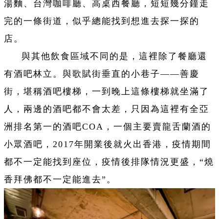
湯麵、台灣咖啡廳、高桌西餐廳，短短幾分鐘走
完的一條街道，似乎總能找到想進去探一探的
店。
與其他飲食區域不同的是，這裡除了餐廳還
有酒吧林立。與歌賦街垂直的小巷子——善慶
街，堪稱酒吧樓梯，一到晚上這條樓梯就坐滿了
人，兩邊的酒吧都不會太差，只因為這裡有全亞
洲排名第一的酒吧COA，一個主要賣龍舌蘭酒的
小眾酒吧，2017年開業後就火出香港，疫情期間
都不一定能找到座位，疫情後排隊情況更盛，“燒
香拜佛都不一定能進去”。