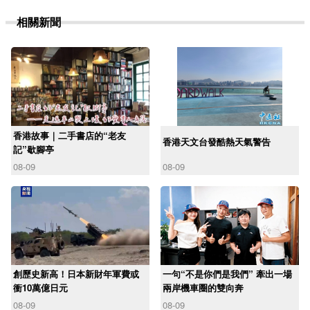
相關新聞
香港故事｜二手書店的“老友
香港天文台發酷熱天氣警告
記”歇腳亭
08-09
08-09
創歷史新高！日本新財年軍費或
一句“不是你們是我們” 牽出一場
衝10萬億日元
兩岸機車圈的雙向奔
08-09
08-09