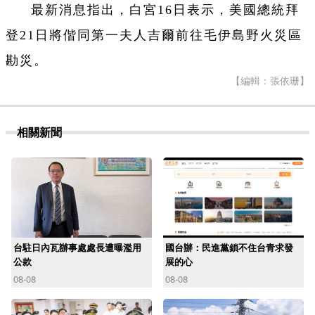
最新消息指出，白宮16日表示，美國總統拜
登21日將偕同第一夫人吉爾前往毛伊島野火災區
勘災。
【編輯：張依珊】
相關新聞
台駐日內瓦辦事處處長遭曝濫用
國台辦：民進黨鎖不住台青求發
公款
展的心
08-08
08-08