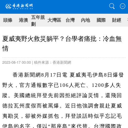
五年規
頭條
港澳
大灣區
台灣
內地
國際
財經
劃
夏威夷野火救災躺平？台學者痛批：冷血無
情
2023-08-17 00:00 | 稿件來源：香港新聞網
香港新聞網8月17日電 夏威夷毛伊島8日爆發
野火，官方通報數字已106人死亡、1200多人失
蹤。美國總統拜登先前因拒絕評論災情，還飛回
德拉瓦州度假而被罵爆。近日他強調會親赴夏威
夷勘災，卻被外媒抓包，拜登談話時似乎忘記毛
伊島的名字，僅以“那座島”來代替。台灣國際政