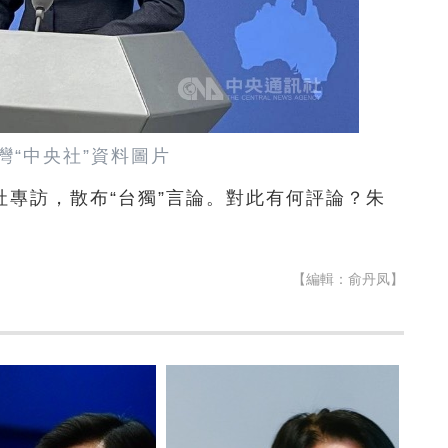
灣“中央社”資料圖片
專訪，散布“台獨”言論。對此有何評論？朱
【編輯：俞丹凤】