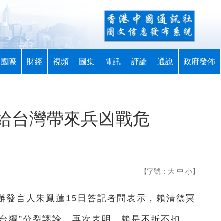
國際
財經
視頻
圖集
電訊
評論
通說
政府發佈
給台灣帶來兵凶戰危
【字號：
大
中
小
】
台辦發言人朱鳳蓮15日答記者問表示，賴清德冥
“台獨”分裂謬論。再次表明，賴是不折不扣