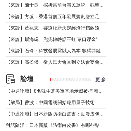
【來論】陳士良：探析當前台灣民眾統一觀望心態的深層成因
【來論】方璇：香港首個五年發展規劃應立足民生務實前行
【來論】董觀志：賽道煥新決定經濟行穩致遠
【來論】屠海鳴：兜兜轉轉話王虹 眾口鑠金“一邊倒”
【來論】石琤：科技發展需以人為本 數碼共融不應讓長者放棄傳統生活方式
【來論】高松傑：從人民大會堂到立法會宴會廳——香港管治新範式的完整拼圖
論壇
更 多
【中通論壇】8名韓生闖美軍基地示威被捕 韓國年輕人反美情緒從何而來？
【解局】曹波：中國電網開始應用量子技術，以後會不再停電嗎？
【中通論壇】日本新版防衛白皮書：動漫皮包藏不住軍國野心
對話陳洋：日本新版《防衛白皮書》有哪些點值得警惕？