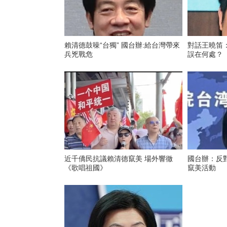
賴清德鼓噪“台獨” 國台辦:給台灣帶來
對話王曉笛：
兵兇戰危
誤在何處？
近千僑民抗議賴清德竄美 場外響徹
國台辦：反
《歌唱祖國》
竄美活動