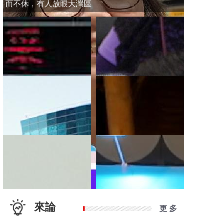
而不休，有人放眼大灣區
來論
更 多