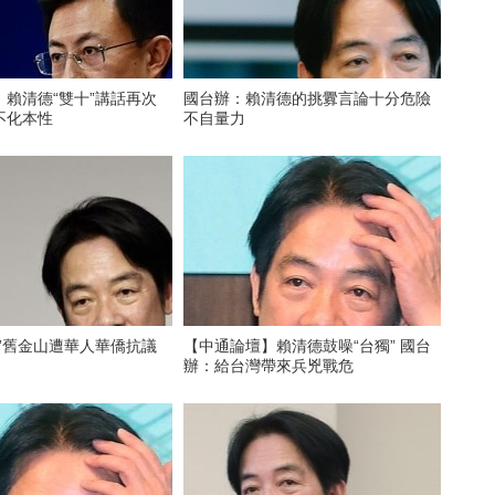
賴清德“雙十”講話再次
國台辦：賴清德的挑釁言論十分危險
不化本性
不自量力
”舊金山遭華人華僑抗議
【中通論壇】賴清德鼓噪“台獨” 國台
辦：給台灣帶來兵兇戰危