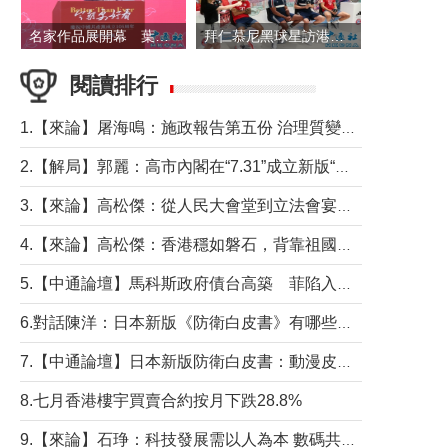
名家作品展開幕 葉劉淑儀出席並致辭
拜仁慕尼黑球星訪港 與球迷近距離互動
閱讀排行
1.【來論】屠海鳴：施政報告第五份 治理質變脈絡清
2.【解局】郭麗：高市內閣在“7.31”成立新版“特高課”意欲何為？
3.【來論】高松傑：從人民大會堂到立法會宴會廳——香港管治新範式的完整拼圖
4.【來論】高松傑：香港穩如磐石，背靠祖國才是真正的“終極護城河”
5.【中通論壇】馬科斯政府債台高築 菲陷入經濟困境與南海對抗惡循環？
6.對話陳洋：日本新版《防衛白皮書》有哪些點值得警惕？
7.【中通論壇】日本新版防衛白皮書：動漫皮包藏不住軍國野心
8.七月香港樓宇買賣合約按月下跌28.8%
9.【來論】石琤：科技發展需以人為本 數碼共融不應讓長者放棄傳統生活方式