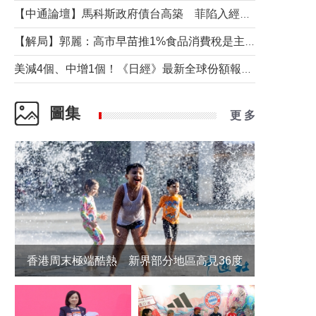
【中通論壇】馬科斯政府債台高築 菲陷入經濟困境與南海對抗惡循環？
【解局】郭麗：高市早苗推1%食品消費稅是主動作為還是被迫“飲鴆止渴”
美減4個、中增1個！《日經》最新全球份額報告透露了什麼？
圖集
更 多
香港周末極端酷熱 新界部分地區高見36度