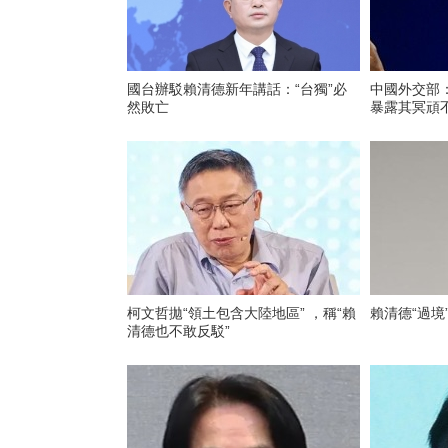
國台辦駁賴清德新年講話：“台獨”必
中國外交部：
然敗亡
暴露其冥頑
柯文哲拋“領土包含大陸地區” ，稱“賴
賴清德“過境
清德也不敢反駁”