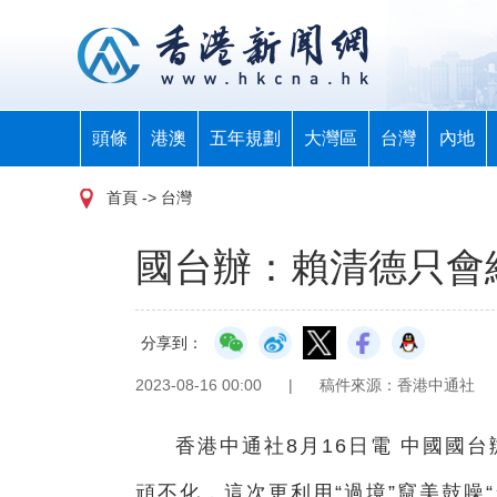
頭條
港澳
五年規劃
大灣區
台灣
內地
首頁
-> 台灣
國台辦：賴清德只會
分享到：
2023-08-16 00:00
|
稿件來源：香港中通社
香港中通社8月16日電 中國國
頑不化，這次更利用“過境”竄美鼓噪