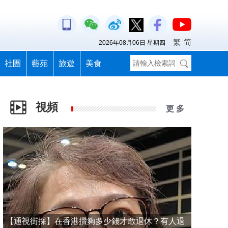
繁
简
2026年08月06日 星期四
社團
藝苑
旅遊
美食
視頻
更 多
【通視街採】在香港攢夠多少錢才敢退休？有人退