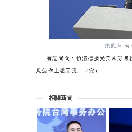
朱鳳蓮 台
有記者問：賴清德接受美國彭博社
鳳蓮作上述回應。（完）
相關新聞