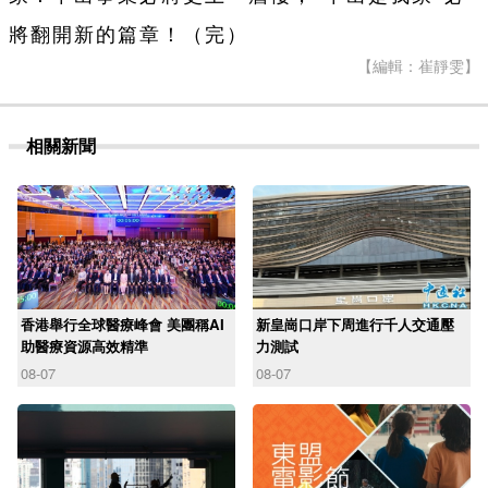
將翻開新的篇章！（完）
【編輯：崔靜雯】
相關新聞
香港舉行全球醫療峰會 美團稱AI
新皇崗口岸下周進行千人交通壓
助醫療資源高效精準
力測試
08-07
08-07