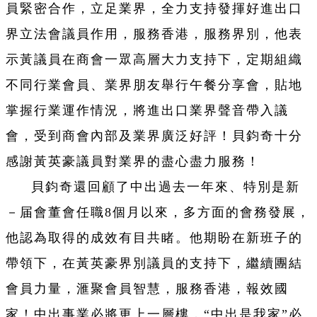
員緊密合作，立足業界，全力支持發揮好進出口
界立法會議員作用，服務香港，服務界別，他表
示黃議員在商會一眾高層大力支持下，定期組織
不同行業會員、業界朋友舉行午餐分享會，貼地
掌握行業運作情況，將進出口業界聲音帶入議
會，受到商會內部及業界廣泛好評！貝鈞奇十分
感謝黃英豪議員對業界的盡心盡力服務！
貝鈞奇還回顧了中出過去一年來、特別是新
－届會董會任職8個月以來，多方面的會務發展，
他認為取得的成效有目共睹。他期盼在新班子的
帶領下，在黃英豪界別議員的支持下，繼續團結
會員力量，滙聚會員智慧，服務香港，報效國
家！中出事業必將更上一層樓，“中出是我家”必