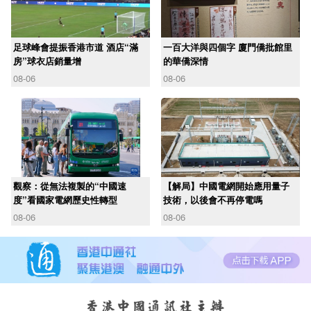
足球峰會提振香港市道 酒店“滿
一百大洋與四個字 廈門僑批館里
房”球衣店銷量增
的華僑深情
08-06
08-06
觀察：從無法複製的“中國速
【解局】中國電網開始應用量子
度”看國家電網歷史性轉型
技術，以後會不再停電嗎
08-06
08-06