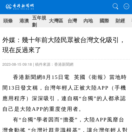
五年規
頭條
港澳
大灣區
台灣
內地
國際
財經
劃
外媒：幾十年前大陸民眾被台灣文化吸引，
現在反過來了
2023-08-15 09:18 | 稿件來源：香港新聞網
香港新聞網8月15日電 英國《衛報》當地時
間13日發文稱，台灣年輕人正被大陸APP（手機
應用程序）深深吸引，連自稱“台獨”的人都承認
自己是大陸APP的重度使用者。
有“台獨”學者因而“擔憂”，大陸APP風靡台
灣會動搖 “台灣社群意識根基”，讓台灣年輕人對