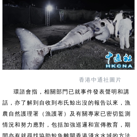
香港中通社圖片
環諮會指，相關部門已就事件發表聲明和講
話，亦了解到自收到布氏鯨出沒的報告以來，漁
農自然護理署（漁護署）及有關專家已密切監測
情況和努力應對，包括加強巡邏和宣傳教育，期
間亦有就尋找協助鯨魚離開香港淺水水域的方法