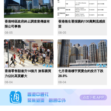
香港特區政府終止調查壹傳媒有
香港衛生署採購約130萬劑流感疫
限公司事務
苗
08-05
08-05
香港零售額連升14個月 旅客購買
七月香港樓宇買賣合約按月下跌
力佔比高貢獻大
28.8%
08-04
08-04