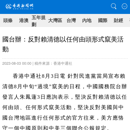
五年規
頭條
港澳
大灣區
台灣
內地
國際
財經
劃
國台辦：反對賴清德以任何由頭形式竄美活
動
2023-08-03 00:00 | 稿件來源：香港中通社
香港中通社8月3日電 針對民進黨當局宣布賴
清德8月中旬“過境”竄美的日程，中國國務院台辦
發言人朱鳳蓮3日應詢表示，堅決反對賴清德以任
何由頭、任何形式竄美活動，堅決反對美國與中
國台灣地區進行任何形式的官方往來，美方應恪
守一個中國原則和中美三個聯合公報規定。