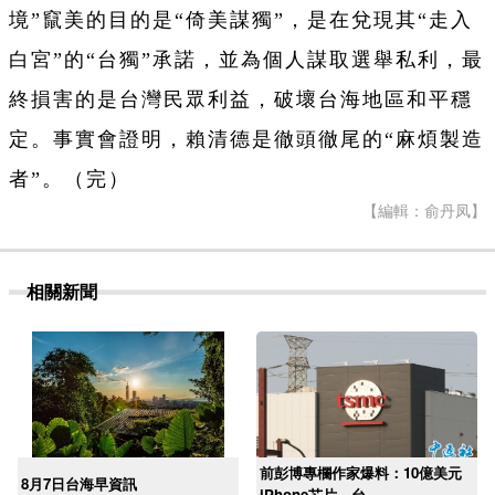
境”竄美的目的是“倚美謀獨”，是在兌現其“走入
白宮”的“台獨”承諾，並為個人謀取選舉私利，最
終損害的是台灣民眾利益，破壞台海地區和平穩
定。事實會證明，賴清德是徹頭徹尾的“麻煩製造
者”。（完）
【編輯：俞丹凤】
相關新聞
前彭博專欄作家爆料：10億美元
8月7日台海早資訊
iPhone芯片，台