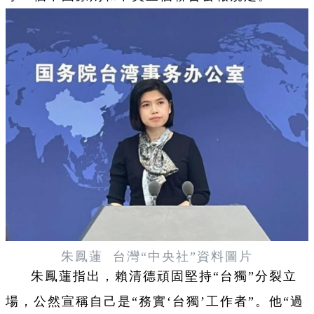
朱鳳蓮 台灣“中央社”資料圖片
朱鳳蓮指出，賴清德頑固堅持“台獨”分裂立
場，公然宣稱自己是“務實‘台獨’工作者”。他“過