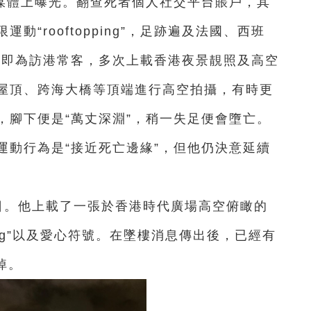
媒體上曝光。翻查死者個人社交平台賬戶，其
“rooftopping”，足跡遍及法國、西班
他即為訪港常客，多次上載香港夜景靚照及高空
屋頂、跨海大橋等頂端進行高空拍攝，有時更
，腳下便是“萬丈深淵”，稍一失足便會墮亡。
運動行為是“接近死亡邊緣”，但他仍決意延續
4日。他上載了一張於香港時代廣場高空俯瞰的
ong”以及愛心符號。在墜樓消息傳出後，已經有
悼。