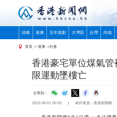
頭條
港澳
五年規劃
大灣區
台灣
內地
首頁
-> 港澳 ->社會
香港豪宅單位煤氣管
限運動墜樓亡
分享到：
2023-08-01 00:00
|
稿件來源：香港新聞網