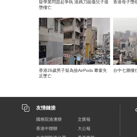
疑學業問題起爭執 港媽刀鎚傷兒子後
香港母子墮
墮樓亡
香港26歲男子疑為撿AirPods 攀窗失
台中七層樓
足墜亡
友情鏈接
國務院港澳辦
文匯報
香港中聯辦
大公報