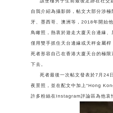
該墜樓男子
生前最後足跡在社交
自我介紹為攝影師，帖文大部分涉極限運動
牙、墨西哥、澳洲等，2018年開始
鳥瞰照，熱衷於遊走大廈天台邊緣、
僅用雙手抓住天台邊緣或天秤金屬桿
死者形容自己在香港大廈天台的極限
下去。
死者
最後一次帖文發表於7月2
夜景照，並在配文中加上“Hong K
許多粉絲在Instagram評論區為他哀