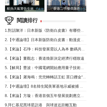
酷熱天氣警告生效 本港高溫持續至下周
香港二手樓價微跌
閱讀排行
1.對話陳洋：日本新版《防衛白皮書》有哪些點值得警惕？
2.【中通論壇】日本新版防衛白皮書：動漫皮包藏不住軍國野心
3.【來論】石琤：科技發展需以人為本 數碼共融不應讓長者放棄傳統生活方式
4.【來論】董觀志：賽道煥新決定經濟行穩致遠
5.【解局】曹波：中國電網開始應用量子技術，以後會不再停電嗎？
6.【來論】屠海鳴：兜兜轉轉話王虹 眾口鑠金“一邊倒”
7.【中通論壇】8名韓生闖美軍基地示威被捕 韓國年輕人反美情緒從何而來？
8.【來論】方璇：香港首個五年發展規劃應立足民生務實前行
9.拜仁慕尼黑球星訪港 與球迷近距離互動