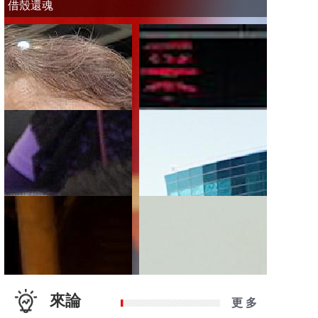
借殼還魂
來論
更 多