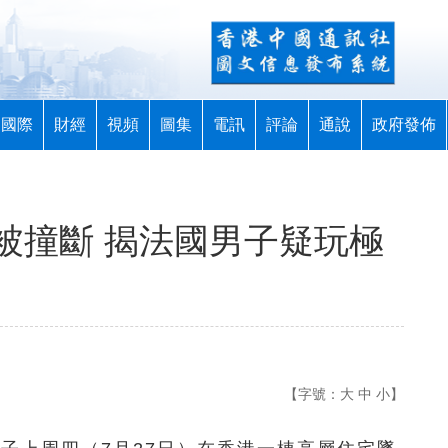
國際
財經
視頻
圖集
電訊
評論
通說
政府發佈
被撞斷 揭法國男子疑玩極
【字號：
大
中
小
】