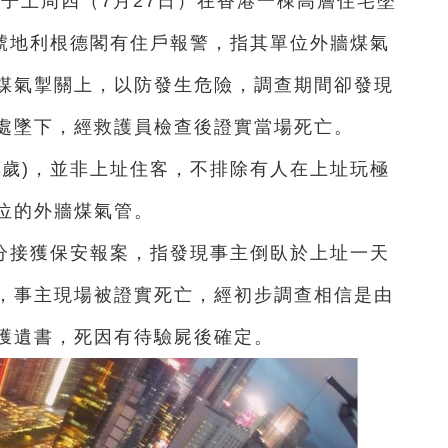
男子上周四（7月27日）在香港一棟高層住宅墜
4號地利根德閣有住戶報警，指其單位外牆煤氣
煤氣掣關上，以防發生危險，調查期間卻發現
處墜下，經救護員檢查後證實當場死亡。
0歲)，並非上址住客，不排除有人在上址玩極
位的外牆煤氣管。
9分接獲保安報案，指發現事主倒臥於上址一天
，事主現場被證實死亡，經初步調查相信是由
獲遺書，死因有待驗屍後確定。