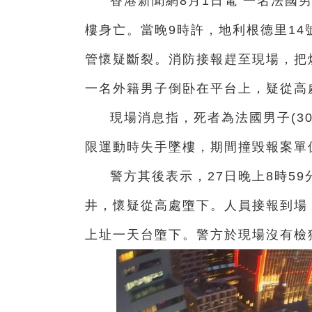
香港新聞網8月1日電 一名法國
樓身亡。當晚
9時許，地利根德里1
管懷疑斷裂。消防接報趕至現場，把
一名外籍男子倒卧在平台上，疑從高
現場消息指，死者為法國男子(3
限運動時失手墜樓，期間撞毀報案單
警方其後表示，27日晚上8時5
井，懷疑從高處墮下。人員接報到場
上址一天台墮下。警方於現場沒有檢