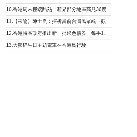
10.香港周末極端酷熱 新界部分地區高見36度
11.【來論】陳士良：探析當前台灣民眾統一觀望心態的深層成因
12.香港特區政府推出新一批銀色債券 每手1萬元保底息4.25厘
13.大熊貓生日主題電車在香港島行駛