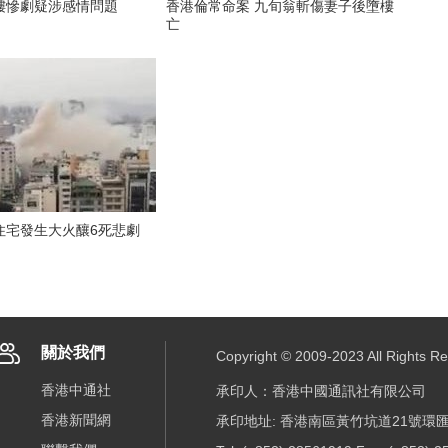
樓慘劇疑涉感情問題
香港倫常命案 九旬翁斬傷妻子後墮樓
亡
住宅發生大火釀6死悲劇
關於我們
Copyright © 2009-2023 All R
香港中通社
承印人：香港中國通訊社有限公司
香港新聞網
承印地址: 香港南區黃竹坑道21號環匯