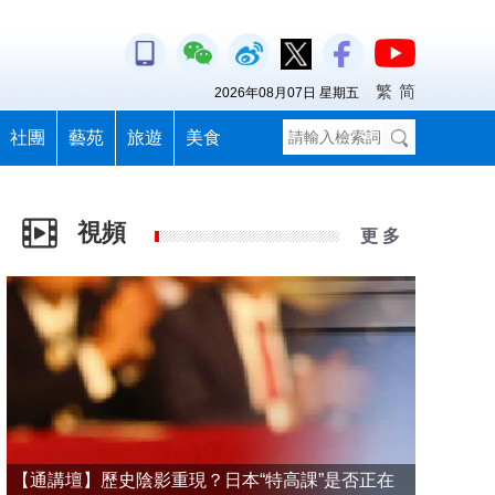
繁
简
2026年08月07日 星期五
社團
藝苑
旅遊
美食
視頻
更 多
【通講壇】歷史陰影重現？日本“特高課”是否正在