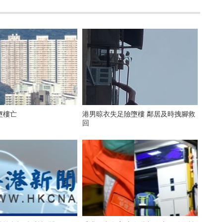
墮樓亡
港男晾衣失足險墮樓 鄰居及時拽腳救
回