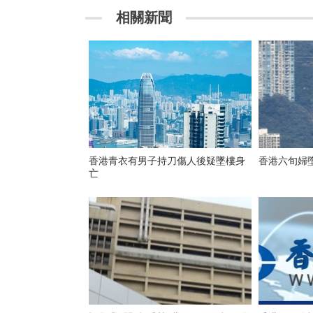
相關新聞
香港青衣有男子持刀傷人後疑墜樓身
香港六旬婦
亡