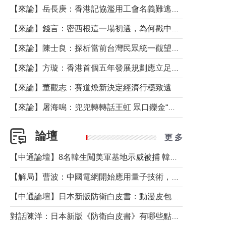
【來論】岳長庚：香港記協濫用工會名義難逃法律制裁
【來論】錢言：密西根這一場初選，為何戳中了兩黨最痛的神經？
【來論】陳士良：探析當前台灣民眾統一觀望心態的深層成因
【來論】方璇：香港首個五年發展規劃應立足民生務實前行
【來論】董觀志：賽道煥新決定經濟行穩致遠
【來論】屠海鳴：兜兜轉轉話王虹 眾口鑠金“一邊倒”
論壇
更 多
【中通論壇】8名韓生闖美軍基地示威被捕 韓國年輕人反美情緒從何而來？
【解局】曹波：中國電網開始應用量子技術，以後會不再停電嗎？
【中通論壇】日本新版防衛白皮書：動漫皮包藏不住軍國野心
對話陳洋：日本新版《防衛白皮書》有哪些點值得警惕？