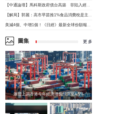
【中通論壇】馬科斯政府債台高築 菲陷入經濟困境與南海對抗惡循環？
【解局】郭麗：高市早苗推1%食品消費稅是主動作為還是被迫“飲鴆止渴”
美減4個、中增1個！《日經》最新全球份額報告透露了什麼？
圖集
更 多
滙豐上調香港今年經濟增長預測至4.5%