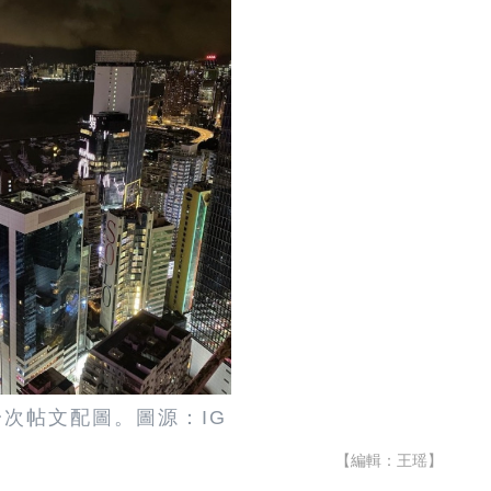
次帖文配圖。圖源：IG
【編輯：王瑶】