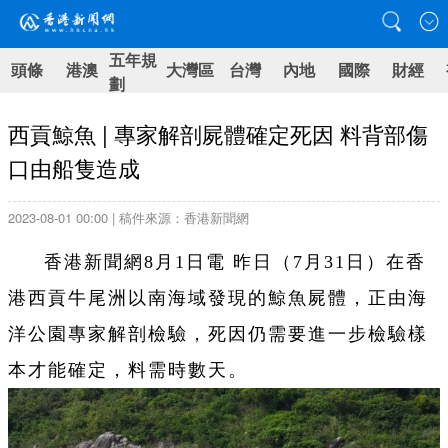
五年規
頭條
港澳
大灣區
台灣
內地
國際
財經
劃
西貢鯨魚 | 專家解剖屍體確定死因 料背部傷
口由船隻造成
2023-08-01 00:00 | 稿件來源：香港新聞網
香港新聞網8月1日電 昨日（7月31日）在香
港西貢牛尾洲以南海域發現的鯨魚屍體，正由海
洋公園專家解剖檢驗，死因仍需要進一步檢驗樣
本才能確定，料需時數天。