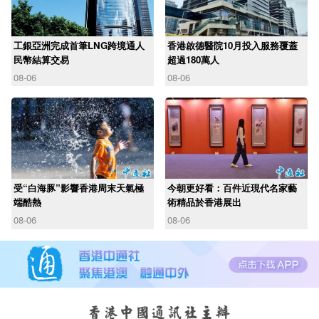
工銀亞洲完成首筆LNG跨境通人
香港啟德醫院10月投入服務覆蓋
民幣結算交易
超過180萬人
08-06
08-06
受“白海豚”影響香港周末天氣極
今朝更好看：百件近現代名家藝
端酷熱
術精品於香港展出
08-06
08-06