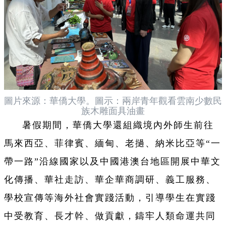
圖片來源：華僑大學。圖示：兩岸青年觀看雲南少數民
族木雕面具油畫
暑假期間，華僑大學還組織境內外師生前往
馬來西亞、菲律賓、緬甸、老撾、納米比亞等“一
帶一路”沿線國家以及中國港澳台地區開展中華文
化傳播、華社走訪、華企華商調研、義工服務、
學校宣傳等海外社會實踐活動，引導學生在實踐
中受教育、長才幹、做貢獻，鑄牢人類命運共同