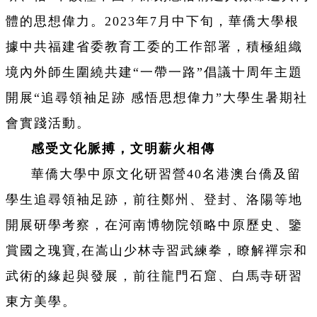
體的思想偉力。2023年7月中下旬，華僑大學根
據中共福建省委教育工委的工作部署，積極組織
境內外師生圍繞共建“一帶一路”倡議十周年主題
開展“追尋領袖足跡 感悟思想偉力”大學生暑期社
會實踐活動。
感受文化脈搏，文明薪火相傳
華僑大學中原文化研習營40名港澳台僑及留
學生追尋領袖足跡，前往鄭州、登封、洛陽等地
開展研學考察，在河南博物院領略中原歷史、鑒
賞國之瑰寶,在嵩山少林寺習武練拳，瞭解禪宗和
武術的緣起與發展，前往龍門石窟、白馬寺研習
東方美學。