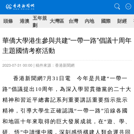
五年規
頭條
港澳
大灣區
台灣
內地
國際
財經
劃
華僑大學港生參與共建“一帶一路”倡議十周年
主題國情考察活動
2023-07-31 00:00 | 稿件來源：香港新聞網
香港新聞網7月31日電
今年是共建“一帶一
路”倡議提出10周年，為深入學習貫徹黨的二十大
精神和習近平總書記系列重要講話重要指示批示
精神，引導大學生正確認識“一帶一路”沿線各國
和地區十年來取得的巨大發展成就，在“遊、學、
研、悟”中讀懂中國，深刻感悟構建人類命運共同