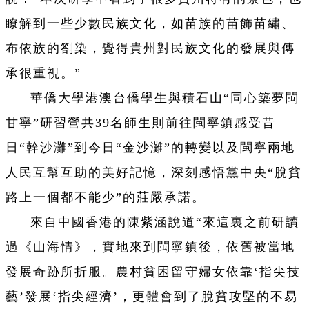
瞭解到一些少數民族文化，如苗族的苗飾苗繡、
布依族的劄染，覺得貴州對民族文化的發展與傳
承很重視。”
華僑大學港澳台僑學生與積石山“同心築夢閩
甘寧”研習營共39名師生則前往閩寧鎮感受昔
日“幹沙灘”到今日“金沙灘”的轉變以及閩寧兩地
人民互幫互助的美好記憶，深刻感悟黨中央“脫貧
路上一個都不能少”的莊嚴承諾。
來自中國香港的陳紫涵說道“來這裏之前研讀
過《山海情》，實地來到閩寧鎮後，依舊被當地
發展奇跡所折服。農村貧困留守婦女依靠‘指尖技
藝’發展‘指尖經濟’，更體會到了脫貧攻堅的不易