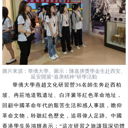
圖片來源：華僑大學。圖示：陳嘉庚獎學金生赴西安、
延安開展“嘉庚精神”研學活動
華僑大學燕趙文化研習營36名師生奔赴西柏
坡、冉莊地道戰遺址、白洋澱等紅色革命地址，
回顧中國革命年代的艱苦生活和感人事蹟，瞻仰
革命文物，聆聽紅色歷史，追尋偉人足跡。中國
香港學生吳鴻輝表示：“這次研習之旅讓我深切體