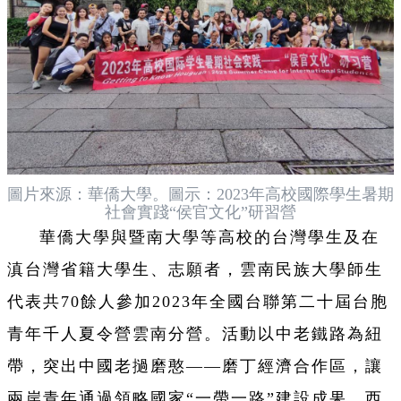
圖片來源：華僑大學。圖示：2023年高校國際學生暑期
社會實踐“侯官文化”研習營
華僑大學與暨南大學等高校的台灣學生及在
滇台灣省籍大學生、志願者，雲南民族大學師生
代表共70餘人參加2023年全國台聯第二十屆台胞
青年千人夏令營雲南分營。活動以中老鐵路為紐
帶，突出中國老撾磨憨——磨丁經濟合作區，讓
兩岸青年通過領略國家“一帶一路”建設成果、西