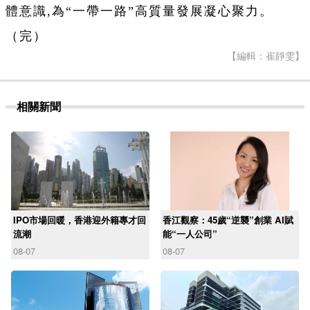
體意識,為“一帶一路”高質量發展凝心聚力。
（完）
【編輯：崔靜雯】
相關新聞
IPO市場回暖，香港迎外籍專才回
香江觀察：45歲“逆襲”創業 AI賦
流潮
能“一人公司”
08-07
08-07