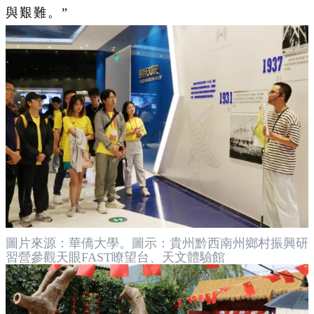
與艱難。”
圖片來源：華僑大學。圖示：貴州黔西南州鄉村振興研
習營參觀天眼FAST瞭望台、天文體驗館