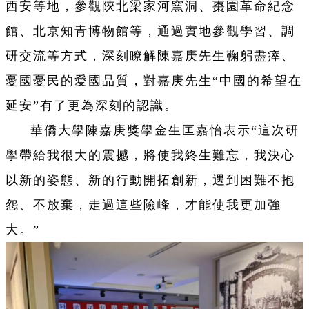
西安等地，參觀陝北梁家河窯洞、棗園革命紀念
館、北京知青博物館等，通過實地參觀學習、調
研交流等方式，深刻瞭解陳嘉庚先生鞠躬盡瘁、
憂國憂民的愛國品質，對嘉庚先生“中國的希望在
延安”有了更為深刻的認識。
華僑大學陳嘉庚獎學金生匡嘉怡表示“這次研
學帶給我很大的震撼，將使我終生難忘，我決心
以新的姿態、新的行動開拓創新，遇到困難不抱
怨、不放棄，走過這些險峰，才能使我更加強
大。”