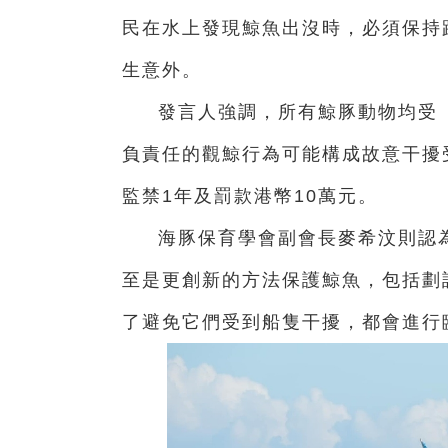
民在水上發現鯨魚出沒時，必須保持
生意外。
發言人強調，所有鯨豚動物均受《
負責任的觀鯨行為可能構成故意干擾
監禁1年及罰款港幣10萬元。
海豚保育學會副會長麥希汶則認
至是更創新的方法保護鯨魚，包括劃
了避免它們受到船隻干擾，都會進行