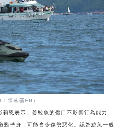
源：陳國基FB）
彭莉恩表示，若鯨魚的傷口不影響行為能力，
激動轉身，可能會令傷勢惡化。認為鯨魚一般