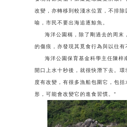
改變，亦轉移到較淺水位置，不排除
喻，市民不要出海追逐鯨魚。
海洋公園稱，除了剛過去的周末
的傷痕，亦發現其覓食行為與以往有
海洋公園保育基金科學主任陳梓
開口上水十秒後，就很快潛下去。環
度有改變，有很多漁船包圍它，包括
形，可能會改變它的進食習慣。”