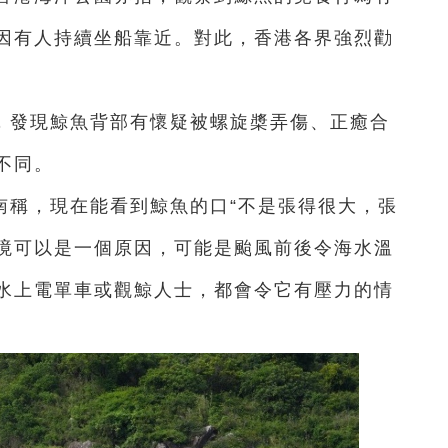
因有人持續坐船靠近。對此，香港各界強烈勸
，發現鯨魚背部有懷疑被螺旋槳弄傷、正癒合
不同。
南稱，現在能看到鯨魚的口“不是張得很大，張
境可以是一個原因，可能是颱風前後令海水溫
水上電單車或觀鯨人士，都會令它有壓力的情