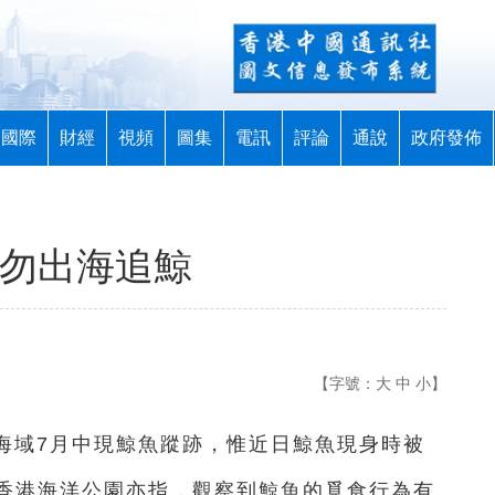
國際
財經
視頻
圖集
電訊
評論
通說
政府發佈
籲勿出海追鯨
【字號：
大
中
小
】
貢海域7月中現鯨魚蹤跡，惟近日鯨魚現身時被
香港海洋公園亦指，觀察到鯨魚的覓食行為有