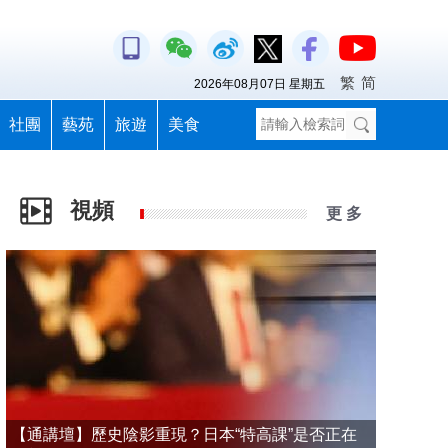
繁
简
2026年08月07日 星期五
社團
藝苑
旅遊
美食
視頻
更 多
【通講壇】歷史陰影重現？日本“特高課”是否正在