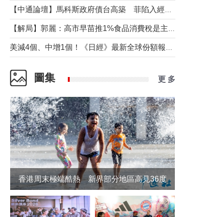
【中通論壇】馬科斯政府債台高築 菲陷入經濟困境與南海對抗惡循環？
【解局】郭麗：高市早苗推1%食品消費稅是主動作為還是被迫“飲鴆止渴”
美減4個、中增1個！《日經》最新全球份額報告透露了什麼？
圖集
更 多
香港周末極端酷熱 新界部分地區高見36度