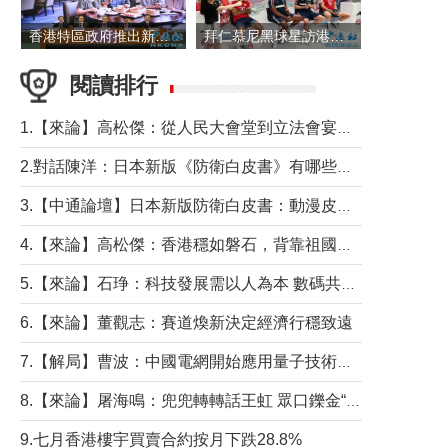
香港特區政府推出新一批銀色債券 每手1萬元保底息4.25厘
拜仁慕尼黑球星訪港 與球迷近距離互動
閱讀排行
1.【來論】高松傑：從人民大會堂到立法會宴會廳——香港管治新範式的完整拼圖
2.對話陳洋：日本新版《防衛白皮書》有哪些點值得警惕？
3.【中通論壇】日本新版防衛白皮書：動漫皮包藏不住軍國野心
4.【來論】高松傑：香港穩如磐石，背靠祖國才是真正的“終極護城河”
5.【來論】石琤：科技發展需以人為本 數碼共融不應讓長者放棄傳統生活方式
6.【來論】董觀志：賽道煥新決定經濟行穩致遠
7.【解局】曹波：中國電網開始應用量子技術，以後會不再停電嗎？
8.【來論】屠海鳴：兜兜轉轉話王虹 眾口鑠金“一邊倒”
9.七月香港樓宇買賣合約按月下跌28.8%