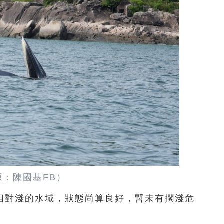
源：陳國基FB）
相對淺的水域，狀態尚算良好，暫未有擱淺危
。