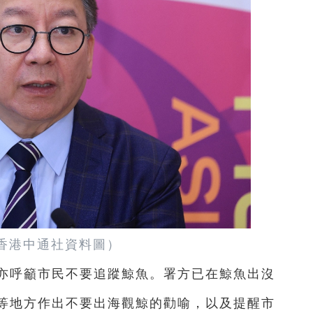
 香港中通社資料圖）
）亦呼籲市民不要追蹤鯨魚。署方已在鯨魚出沒
等地方作出不要出海觀鯨的勸喻，以及提醒市