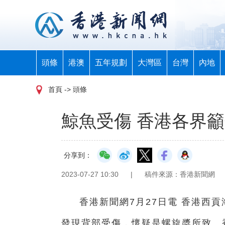
頭條
港澳
五年規劃
大灣區
台灣
內地
首頁
-> 頭條
鯨魚受傷 香港各界
分享到：
2023-07-27 10:30
|
稿件來源：香港新聞網
香港新聞網7月27日電 香港西
發現背部受傷，懷疑是螺旋槳所致。