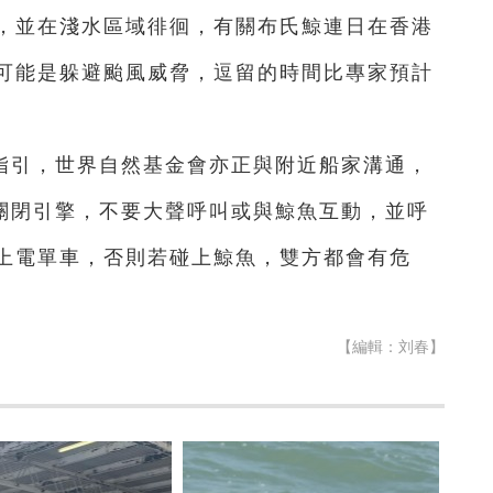
，並在淺水區域徘徊，有關布氏鯨連日在香港
可能是躲避颱風威脅，逗留的時間比專家預計
指引，世界自然基金會亦正與附近船家溝通，
應關閉引擎，不要大聲呼叫或與鯨魚互動，並呼
上電單車，否則若碰上鯨魚，雙方都會有危
【編輯：刘春】