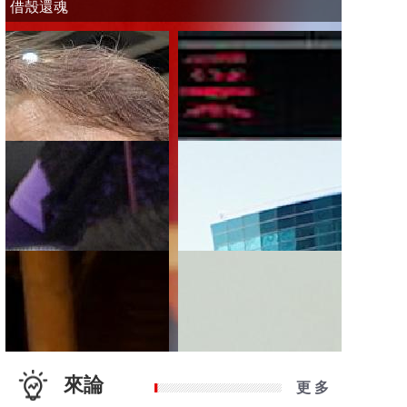
借殼還魂
來論
更 多