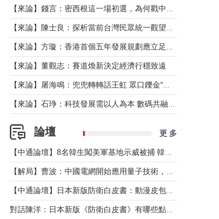
【來論】錢言：密西根這一場初選，為何戳中了兩黨最痛的神經？
【來論】陳士良：探析當前台灣民眾統一觀望心態的深層成因
【來論】方璇：香港首個五年發展規劃應立足民生務實前行
【來論】董觀志：賽道煥新決定經濟行穩致遠
【來論】屠海鳴：兜兜轉轉話王虹 眾口鑠金“一邊倒”
【來論】石琤：科技發展需以人為本 數碼共融不應讓長者放棄傳統生活方式
論壇
更 多
【中通論壇】8名韓生闖美軍基地示威被捕 韓國年輕人反美情緒從何而來？
【解局】曹波：中國電網開始應用量子技術，以後會不再停電嗎？
【中通論壇】日本新版防衛白皮書：動漫皮包藏不住軍國野心
對話陳洋：日本新版《防衛白皮書》有哪些點值得警惕？