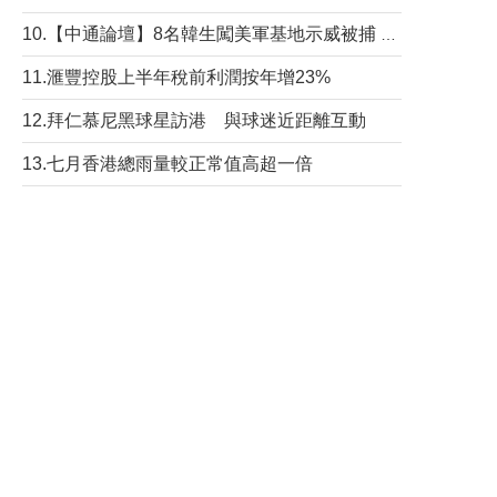
10.【中通論壇】8名韓生闖美軍基地示威被捕 韓國年輕人反美情緒從何而來？
11.滙豐控股上半年稅前利潤按年增23%
12.拜仁慕尼黑球星訪港 與球迷近距離互動
13.七月香港總雨量較正常值高超一倍