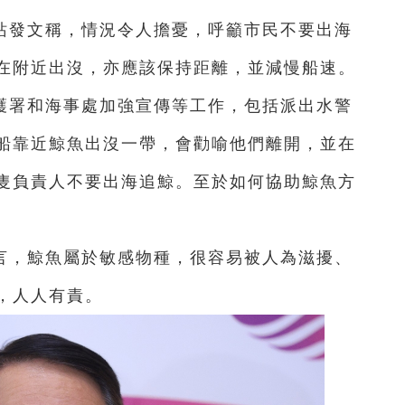
站發文稱，情況令人擔憂，呼籲市民不要出海
在附近出沒，亦應該保持距離，並減慢船速。
護署和海事處加強宣傳等工作，包括派出水警
船靠近鯨魚出沒一帶，會勸喻他們離開，並在
隻負責人不要出海追鯨。至於如何協助鯨魚方
言，鯨魚屬於敏感物種，很容易被人為滋擾、
，人人有責。