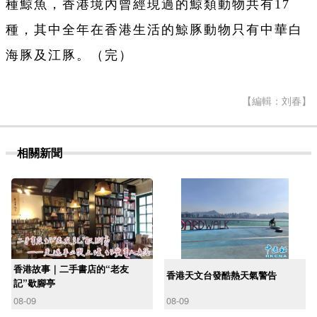
種鯨魚，香港境內曾經現過的鯨類動物共有17
種，其中全年在香港生活的鯨豚動物只有中華白
海豚及江豚。（完）
【編輯：刘春】
相關新聞
香港故事｜二手書店的“老友
香港天文台發酷熱天氣警告
記”歇腳亭
08-09
08-09