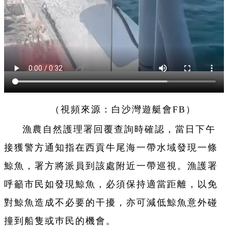
（視頻來源：白沙灣遊艇會FB）
漁農自然護理署回覆查詢時確認，當日下午
接獲警方通知指在西貢牛尾海一帶水域發現一條
鯨魚，署方將派員到該處附近一帶巡視。漁護署
呼籲市民如發現鯨魚，必須保持適當距離，以免
對鯨魚造成不必要的干擾，亦可減低鯨魚意外碰
撞到船隻或巿民的機會。