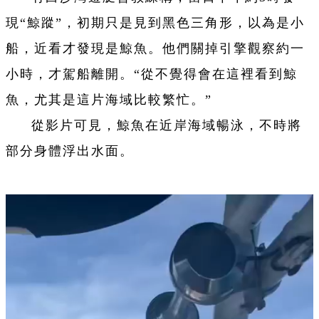
現“鯨蹤”，初期只是見到黑色三角形，以為是小
船，近看才發現是鯨魚。他們關掉引擎觀察約一
小時，才駕船離開。“從不覺得會在這裡看到鯨
魚，尤其是這片海域比較繁忙。”
從影片可見，鯨魚在近岸海域暢泳，不時將
部分身體浮出水面。