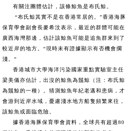
有關注團體估計，該條鯨魚是布氏鯨。
“布氏鯨其實不是在香港常居的。”香港海豚
保育學會副會長麥希汶表示，最近的群體可能在
廣西海灣那邊，估計該鯨魚可能是追魚群來到了
較近岸的地方。“現時未有證據顯示有否機會擱
淺。”
香港城市大學海洋污染國家重點實驗室主任
梁美儀亦估計，出沒的鯨魚為鬚鯨（注：
布氏鯨
為鬚鯨的一種
）。猜測鯨魚年紀老邁和患病，才
會游到近岸水域，憂慮淺水地方船隻頻繁來往，
該鯨魚或面臨危險。
據香港海豚保育學會資料，全球共有超過80