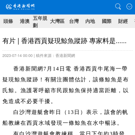
五年規
頭條
港澳
大灣區
台灣
內地
國際
財經
劃
有片 | 香港西貢疑現鯨魚蹤跡 專家料是......
2023-07-14 00:00 | 稿件來源：香港新聞網
香港新聞網7月14日電 香港西貢牛尾海一帶
疑現鯨魚蹤跡！有關注團體估計，該條鯨魚是布
氏鯨。漁護署呼籲市民跟鯨魚保持適當距離，以
免造成不必要干擾。
白沙灣遊艇會昨日（13日）表示，該會的帆
船教練在西貢水域發現一條鯨魚在水中暢泳。
有白沙灣遊艇會教練稱，當日下午約3時發