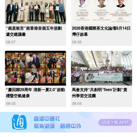
“就是敢言”就香港首個五年規劃
2026香港國際茶文化論壇8月14日
遞交建議書
灣仔啟幕
08-07
08-06
“慶回歸29周年 清新一夏2.0”啟動
馬會支持“共創明‘Teen’計劃”貴
禮暨空氣健康
州學習交流團
08-05
08-04