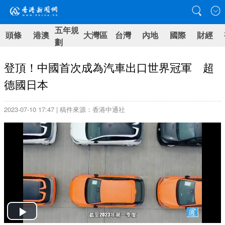
五年規
頭條
港澳
大灣區
台灣
內地
國際
財經
劃
登頂！中國首次成為汽車出口世界冠軍 超
德國日本
2023-07-10 17:47 | 稿件來源：香港中通社
Play