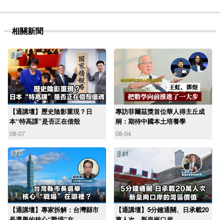
相關新聞
【通講壇】歷史陰影重現？日
專訪菲爾茲獎首位華人得主丘成
本“特高課”是否正在借殼
桐：期待中國本土培養學
08-07
08-04
【通講壇】專家拆解：台灣縣市
【通講壇】5分鐘通關、日承載20
長選舉的核心“戰場”在
萬人次 新皇崗口岸