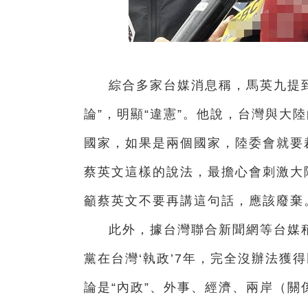
綜合多家台媒消息稱，馬英九提
論”，明顯“違憲”。他說，台灣與大
國家，如果是兩個國家，陸委會就要
蔡英文這樣的說法，最擔心會刺激大
籲蔡英文不要再講這句話，應該廢棄
此外，據台灣聯合新聞網等台媒
黨在台灣‘執政’7年，完全沒辦法獲
論是“內政”、外事、經濟、兩岸（