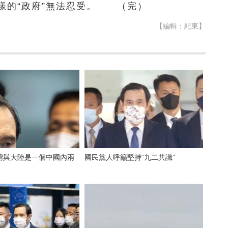
樣的“政府”無法忍受。 （完）
【編輯：紀東】
灣與大陸是一個中國內兩
國民黨人呼籲堅持“九二共識”