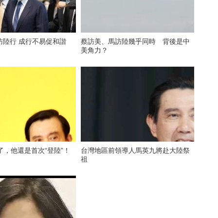
訪陸行 成行不易促和諧
蔡訪美、馬訪陸幾乎同時 背後是中
美角力？
了，他還是首次“登陸”！
台灣地區前領導人馬英九將赴大陸祭
祖