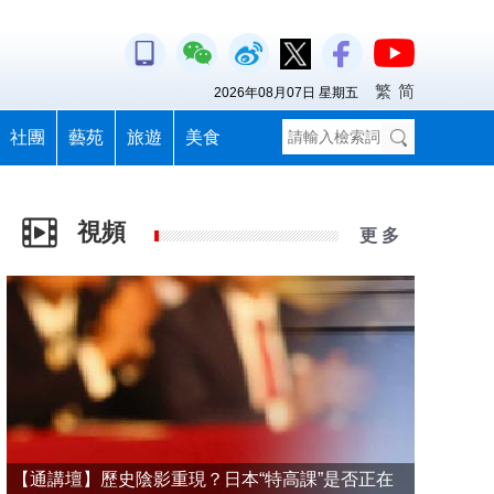
繁
简
2026年08月07日 星期五
社團
藝苑
旅遊
美食
視頻
更 多
【通講壇】歷史陰影重現？日本“特高課”是否正在