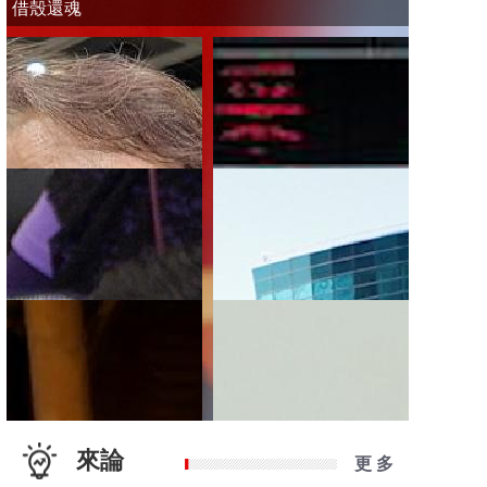
借殼還魂
來論
更 多