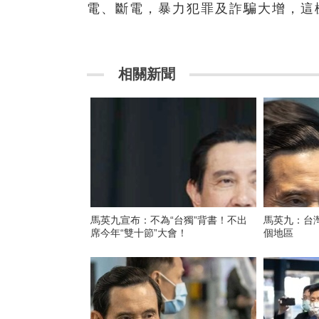
電、斷電，暴力犯罪及詐騙大增，這
相關新聞
馬英九宣布：不為“台獨”背書！不出
馬英九：台
席今年“雙十節”大會！
個地區