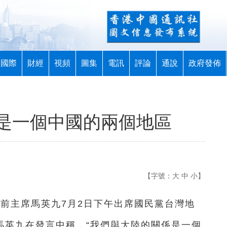
國際
財經
視頻
圖集
電訊
評論
通說
政府發佈
是一個中國的兩個地區
【字號：
大
中
小
】
黨前主席馬英九7月2日下午出席國民黨台灣地
馬英九在發言中稱，“我們與大陸的關係是一個