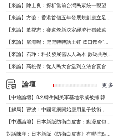
【來論】陳士良：探析當前台灣民眾統一觀望心態的深層成因
【來論】方璇：香港首個五年發展規劃應立足民生務實前行
【來論】董觀志：賽道煥新決定經濟行穩致遠
【來論】屠海鳴：兜兜轉轉話王虹 眾口鑠金“一邊倒”
【來論】石琤：科技發展需以人為本 數碼共融不應讓長者放棄傳統生活方式
【來論】高松傑：從人民大會堂到立法會宴會廳——香港管治新範式的完整拼圖
論壇
更 多
【中通論壇】8名韓生闖美軍基地示威被捕 韓國年輕人反美情緒從何而來？
【解局】曹波：中國電網開始應用量子技術，以後會不再停電嗎？
【中通論壇】日本新版防衛白皮書：動漫皮包藏不住軍國野心
對話陳洋：日本新版《防衛白皮書》有哪些點值得警惕？