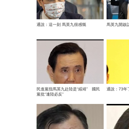
通說：這一刻 馬英九很感慨
馬英九開啟
民進黨指馬英九赴陸是“綏靖” 國民
通說：73年
黨批“逢陸必反”