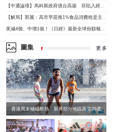
【中通論壇】馬科斯政府債台高築 菲陷入經濟困境與南海對抗惡循環？
【解局】郭麗：高市早苗推1%食品消費稅是主動作為還是被迫“飲鴆止渴”
美減4個、中增1個！《日經》最新全球份額報告透露了什麼？
圖集
更 多
香港周末極端酷熱 新界部分地區高見36度