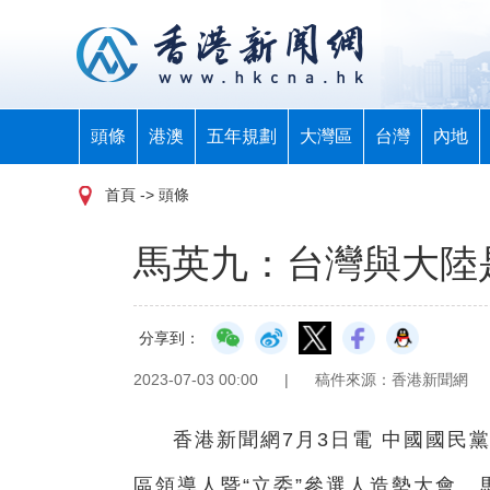
頭條
港澳
五年規劃
大灣區
台灣
內地
首頁
-> 頭條
馬英九：台灣與大陸
分享到：
2023-07-03 00:00
|
稿件來源：香港新聞網
香港新聞網7月3日電 中國國民
區領導人暨“立委”參選人造勢大會。