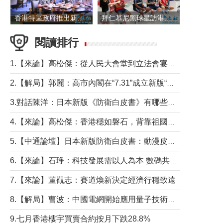
香港特區政府推出新一批銀色債券 每手1萬元保底息4.25厘
拜仁慕尼黑球星訪港 與球迷近距離互動
閱讀排行
1.【來論】高松傑：從人民大會堂到立法會宴會廳——香港管治新範式的完整拼圖
2.【解局】郭麗：高市內閣在“7.31”成立新版“特高課”意欲何為？
3.對話陳洋：日本新版《防衛白皮書》有哪些點值得警惕？
4.【來論】高松傑：香港穩如磐石，背靠祖國才是真正的“終極護城河”
5.【中通論壇】日本新版防衛白皮書：動漫皮包藏不住軍國野心
6.【來論】石琤：科技發展需以人為本 數碼共融不應讓長者放棄傳統生活方式
7.【來論】董觀志：賽道煥新決定經濟行穩致遠
8.【解局】曹波：中國電網開始應用量子技術，以後會不再停電嗎？
9.七月香港樓宇買賣合約按月下跌28.8%