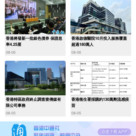
香港將發新一批銀色債券 保證息
香港啟德醫院10月投入服務覆蓋
率4.25厘
超過180萬人
08-06
08-06
香港特區政府終止調查壹傳媒有
香港衛生署採購約130萬劑流感疫
限公司事務
苗
08-05
08-05