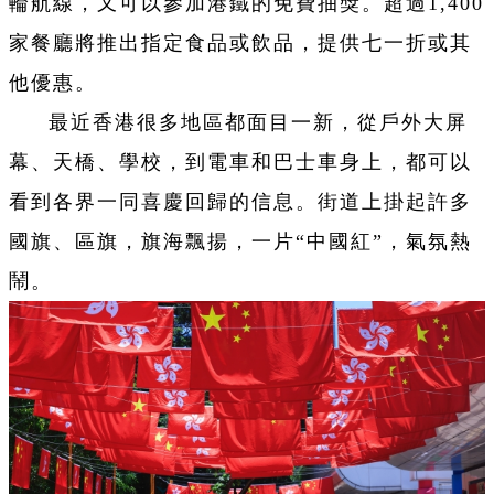
輪航線，又可以參加港鐵的免費抽獎。超過1,400
家餐廳將推出指定食品或飲品，提供七一折或其
他優惠。
最近香港很多地區都面目一新，從戶外大屏
幕、天橋、學校，到電車和巴士車身上，都可以
看到各界一同喜慶回歸的信息。街道上掛起許多
國旗、區旗，旗海飄揚，一片“中國紅”，氣氛熱
鬧。