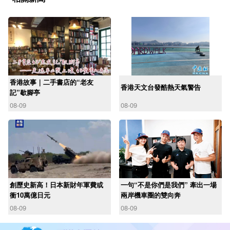
香港故事｜二手書店的“老友
香港天文台發酷熱天氣警告
記”歇腳亭
08-09
08-09
創歷史新高！日本新財年軍費或
一句“不是你們是我們” 牽出一場
衝10萬億日元
兩岸機車圈的雙向奔
08-09
08-09