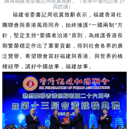
圖為福建省委書記周祖翼致辭。（香港中通社記者 許
其皓攝）
福建省委書記周祖翼致辭表示，福建香港社
團聯會與香港風雨同舟，始終擁護“一國兩制”方
針，堅定支持“愛國者治港”原則，為維護香港長
期繁榮穩定作出了重要貢獻，得到社會各界的廣
泛贊譽。希望聯會當好福建與香港、與世界的橋
樑紐帶，講好中國故事，福建故事。