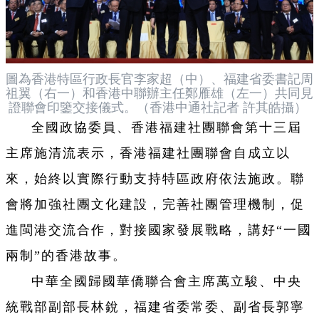
圖為香港特區行政長官李家超（中）、福建省委書記周
祖翼（右一）和香港中聯辦主任鄭雁雄（左一）共同見
證聯會印鑒交接儀式。（香港中通社記者 許其皓攝）
全國政協委員、香港福建社團聯會第十三屆
主席施清流表示，香港福建社團聯會自成立以
來，始終以實際行動支持特區政府依法施政。聯
會將加強社團文化建設，完善社團管理機制，促
進閩港交流合作，對接國家發展戰略，講好“一國
兩制”的香港故事。
中華全國歸國華僑聯合會主席萬立駿、中央
統戰部副部長林銳，福建省委常委、副省長郭寧