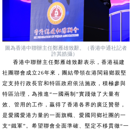
圖為香港中聯辦主任鄭雁雄致辭。（香港中通社記者
許其皓攝）
香港中聯辦主任鄭雁雄致辭表示，香港福建
社團聯會成立26年來，團結帶領在港閩籍鄉親堅
定支持行政長官和特區政府依法施政，積極參與
特區治理，為推進“一國兩制”實踐做了大量有
效、管用的工作，贏得了香港各界的廣泛贊譽，
是愛國愛港力量的一面旗幟、愛國同鄉社團的一
支“鐵軍”。希望聯會全面準確、堅定不移貫徹“一