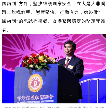
國兩制”方針，堅決維護國家安全，在大是大非問
題上旗幟鮮明、態度堅決、行動有力，始終做“一
國兩制”的忠誠捍衛者、香港繁榮穩定的堅定守護
者。