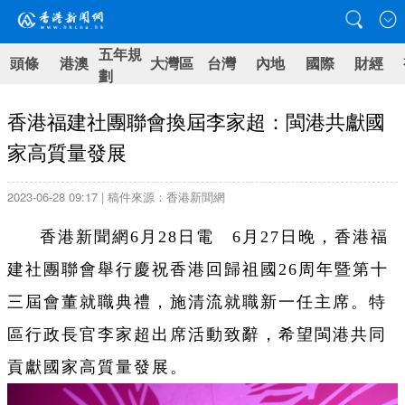
五年規
頭條
港澳
大灣區
台灣
內地
國際
財經
劃
香港福建社團聯會換屆李家超：閩港共獻國
家高質量發展
2023-06-28 09:17 | 稿件來源：香港新聞網
香港新聞網6月28日電 6月27日晚，香港福
建社團聯會舉行慶祝香港回歸祖國26周年暨第十
三屆會董就職典禮，施清流就職新一任主席。特
區行政長官李家超出席活動致辭，希望閩港共同
貢獻國家高質量發展。